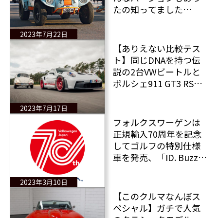
たの知ってました
か？ VW TYPE-1 BAJA
BUG物語
2023年7月22日
【ありえない比較テス
ト】同じDNAを持つ伝
説の2台VWビートルと
ポルシェ911 GT3 RSを
比較！ポルシェ博士の
生んだカルトカーと
2023年7月17日
は？
フォルクスワーゲンは
正規輸入70周年を記念
してゴルフの特別仕様
車を発売、「ID. Buzz」
を日本導入する
2023年3月10日
【このクルマなんぼス
ペシャル】ガチで人気