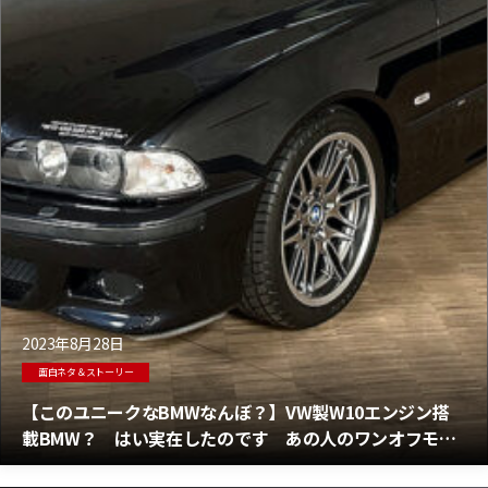
2023年8月28日
面白ネタ＆ストーリー
【このユニークなBMWなんぼ？】VW製W10エンジン搭
載BMW？ はい実在したのです あの人のワンオフモデ
ル BMW M5物語