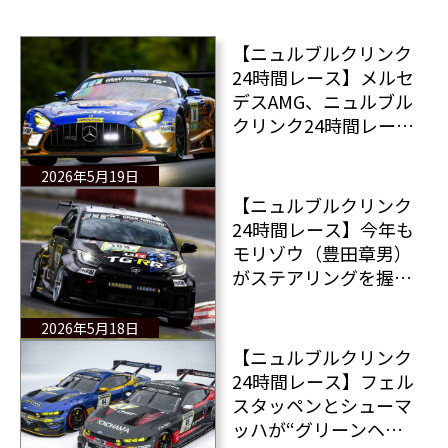
【ニュルブルクリンク
24時間レース】メルセ
デスAMG、ニュルブル
クリンク24時間レース
で雪辱 エンゲルが“グ
リーンヘル”を制す
2026年5月19日
【ニュルブルクリンク
24時間レース】今年も
モリゾウ（豊田章男）
がステアリングを握っ
た！そして今回は息子
の豊田大輔氏も24時間
2026年5月18日
レースに参戦！
【ニュルブルクリンク
24時間レース】フェル
スタッペンとシューマ
ッハが“グリーンヘ