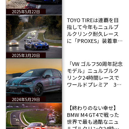
2025年5月22日
TOYO TIREは連覇を目
指して今年もニュルブ
ルクリンク耐久レース
に「PROXES」装着車両
で参戦する
2025年3月20日
「VW ゴルフ50周年記念
モデル」ニュルブルク
リンク24時間レースで
ワールドプレミア 348
馬力のゴルフGTIクラブ
スポーツ登場！
2024年5月29日
【終わりのない幸せ】
BMW M4 GT4で戦った
世界で最も過酷なニュ
ルブルクリンク24時間