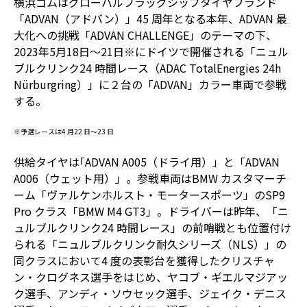
横浜ゴムはグローバルフラッグシップタイヤブランド
「ADVAN（アドバン）」45 周年となる本年、ADVAN 最
大化への挑戦「ADVAN CHALLENGE」のテーマの下、
2023年5月18日～21日※にドイツで開催される「ニュル
ブルクリンク24 時間レース（ADAC TotalEnergies 24h
Nürburgring）」に２台の「ADVAN」カラー車両で参戦
する。
※予選レースは4 月22 日～23 日
供給タイヤは｢ADVAN A005（ドライ用）」と「ADVAN
A006（ウェット用）」。参戦車両はBMW カスタマーチ
ーム「ヴァルケンホルスト・モータースポーツ」のSP9
Pro クラス「BMW M4 GT3」。ドライバーは昨年、「ニ
ュルブルクリンク24 時間レース」の前哨戦とも位置付け
られる「ニュルブルクリンク耐久シリーズ（NLS）」の
同クラスにおいて4 度の表彰台を獲得したクリスチャ
ン・クログネス選手をはじめ、ヤコブ・ギエルマジアッ
ク選手、アンディ・ソウセック選手、ジェイク・デニス