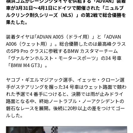
横浜ゴムがレーシングタイヤを供給する「ADVAN」装着
車が3月31日～4月1日にドイツで開催された「ニュルブ
ルクリンク耐久シリーズ（NLS）」の第2戦で総合優勝を
果たした。
装着タイヤは｢ADVAN A005（ドライ用）」と「ADVAN
A006（ウェット用）」。総合優勝したのは最高峰クラス
のSP9 Pro クラスに参戦するBMW カスタマーチーム
「ヴァルケンホルスト・モータースポーツ」の34 号車
「BMW M4 GT3」。
ヤコブ・ギエルマジアック選手、イェッセ・クローン選
手がステアリングを握った34 号車はウェット路面で競わ
れた予選で4 番手につけると、決勝では雨が止みドライ
路面となる中、終始ノートラブル・ノーアクシデントの
磐石なレースを展開。後続に20秒以上の差をつけてゴー
ルした。