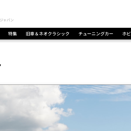
特集
旧車＆ネオクラシック
チューニングカー
ホビ
ト