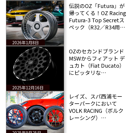
伝説のOZ「Futura」が
帰ってくる！OZ Racing
Futura-3 Top Secretス
ペック（R32／R34用）
が東京オートサロン
2026で初披露！
2026年1月8日
OZのセカンドブランド
MSWからフィアット デ
ュカト（Fiat Ducato）
にピッタリな
「MSW99VAN」がライ
ンナップに追加された
2025年12月16日
レイズ、スパ西浦モー
ターパークにおいて
VOLK RACING（ボルク
レーシング）
「TE37SAGA S-plus」
「CE28N-plus」
2025年9月25日