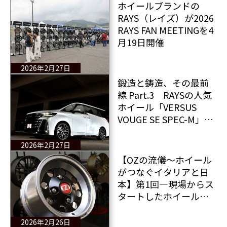
ホイールブランドの
RAYS（レイズ）が2026
RAYS FAN MEETINGを4
月19日開催
2026年2月27日
鍛造と鋳造、その最前
線 Part.3 RAYSの人気
ホイール「VERSUS
VOUGE SE SPEC-M」と
「HOMURA 2×9Plus
JET BLACK EDITION
2026年2月27日
Ⅳ」をヴェルファイア
【OZの流儀〜ホイール
で検証する
がつなぐイタリアと日
本】第1回―現場からス
タートしたホイール人
生―
2026年2月26日