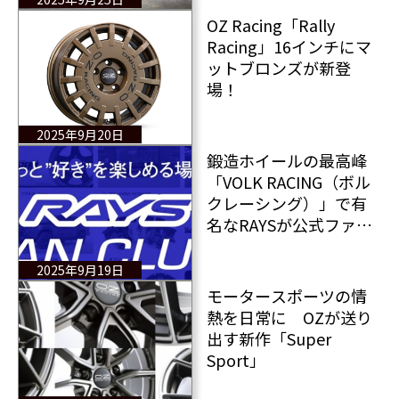
「ZE40」比較検証テス
OZ Racing「Rally
トを実施
Racing」16インチにマ
ットブロンズが新登
場！
2025年9月20日
鍛造ホイールの最高峰
「VOLK RACING（ボル
クレーシング）」で有
名なRAYSが公式ファン
クラブ「RAYS FAN
CLUB」を2025年にスタ
2025年9月19日
ート
モータースポーツの情
熱を日常に OZが送り
出す新作「Super
Sport」