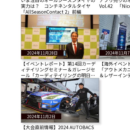
いま注目のオールシーズンタイヤの
アプリ売りの
実力は？ コンチネンタルタイヤ
Vol.42 「Nic
「AllSeasonContact 2」前編
2024年11月28日
2024年11月
【イベントレポート】第14回カーデ
【海外イベン
ィテイリングセミナー＆ガレージセ
「アウトメカニ
ール「カーディテイリングの明日を
＆レザーイン
語ろう」
ー
2024年11月2日
【大会直前情報】2024 AUTOBACS