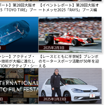
ポート】第28回⼤阪オ
【イベントレポート】第28回⼤阪オ
5「TOYO TIRE」ブー
ートメッセ2025「RAYS」ブース編
日
2025年2月3日
ャシー】アクティブ・
【レースとともに半世紀】ブレンボ
ン技術が大幅に進化し
のモータースポーツ活動が50年を迎
OTIONアクティブ・シャ
える
ー」の量産開始
5日
2025年1月23日