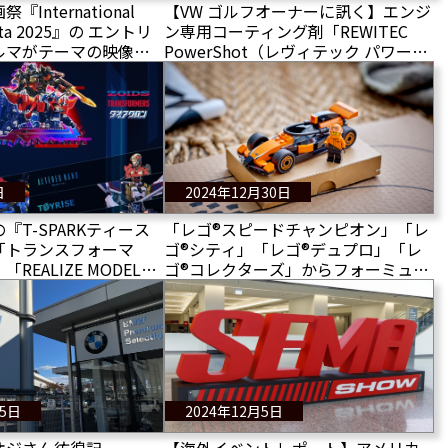
International
【VW ゴルフオーナーに訊く】エンジ
esta 2025』の エントリ
ン専用コーティング剤「REWITEC
ルマがテーマの映像で
PowerShot（レヴィテック パワーシ
応募可能
ョット）」を選ぶ理由 2025〜#1
日
2024年12月30日
『T-SPARKティース
「レゴ®スピードチャンピオン」「レ
「トランスフォーマ
ゴ®シティ」「レゴ®デュプロ」「レ
「REALIZE MODEL」
ゴ®コレクターズ」からフォーミュラ
！イベント「T-
1®参戦全10チームをテーマにした製
E 2025」で初披露
品を発売2025年1月1日から販売開始
25日
2024年12月5日