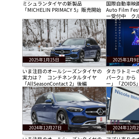
ミシュランタイヤの新製品
国際自動車映画祭『
「MICHELIN PRIMACY 5」販売開始
Auto Film F
ー受付中 ク
あれば誰でも
2025年1月15日
2025年1月9
いま注目のオールシーズンタイヤの
タカラトミーの
実力は？ コンチネンタルタイヤ
パーク』から
「AllSeasonContact 2」後編
ー」「ZOIDS」
の新商品が登場
SPARK ZON
2024年12月27日
2024年12月