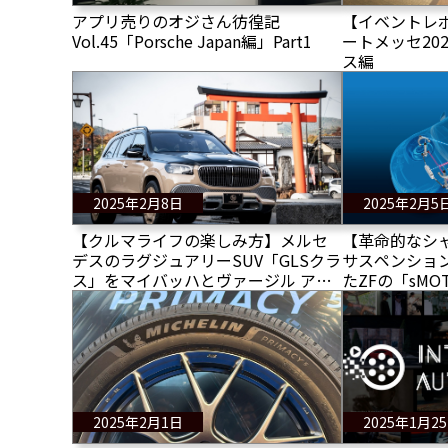
アプリ売りのオジさん彷徨記
【イベントレ
Vol.45「Porsche Japan編」Part1
ートメッセ202
ス編
2025年2月8日
2025年2月5
【クルマライフの楽しみ方】メルセ
【革命的なシ
デスのラグジュアリーSUV「GLSクラ
サスペンショ
ス」をマイバッハとヴァージル アブ
たZFの「sM
ローによる究極のコラボモデルにカ
シー・ダンパ
スタマイズする
2025年2月1日
2025年1月2