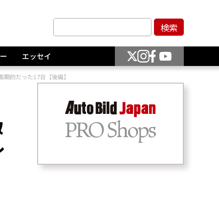
ー
エッセイ
画期的だった17台【後編】
取
ル