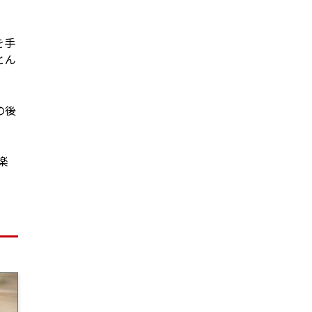
を手
とん
の後
楽