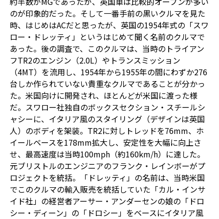
約半数がMGであったが、英国車は比較的オープンが多い
のが印象的だった。そして一番手前の黒いクルマを見た
時、はじめはACだと思ったが、英国の1954年式の「スワ
ロー・ドレッティ」というはじめて聞く名前のクルマで
あった。後の調査で、このクルマは、当時のトライアン
フTR2のエンジン（2.0L）やトランスミッション
（4MT）を流用し、1954年から1955年の間にわずか276
台しか作られていない貴重なクルマであることが分かっ
た。米国向けに開発され、ほとんどが米国に渡った様
だ。スワロー社独自のボックスセクション・スチールシ
ャシーに、イタリア風のスタイリング（デザインは英国
人）のボディを架装。TR2に対しトレッドを76mm、ホ
イールベースを178mm拡大し、安定性を大幅に向上さ
せ、最高速度は当時100mph（約160km/h）に達した。
元ブリストルのエンジニアのフランク・レインボーがプ
ロジェクトを統括。「ドレッティ」の名前は、当時米国
でこのクルマの輸入販売を統括していた「カル・インサ
イド社」の経営者アーサー・アンダーセンの娘の「ドロ
シー・ディーン」の「ドロシー」をベースにイタリア風