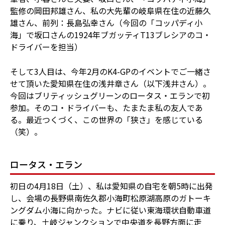
監修の岡田邦雄さん、私の大先輩の岐阜県在住の近藤久
雄さん、前列：長島弘幸さん（今回の「コッパディ小
海」で坂口さんの1924年ブガッティT13ブレシアのコ・
ドライバーを担当）
そして3人目は、今年2月のK4-GPのイベントでご一緒さ
せて頂いた愛知県在住の浅井章さん（以下浅井さん）。
今回はブリティッシュグリーンのロータス・エランで初
参加。そのコ・ドライバーも、たまたま私の友人であ
る。最近つくづく、この世界の「狭さ」を感じている
（笑）。
ロータス・エラン
初日の4月18日（土）、私は愛知県の自宅を朝5時に出発
し、会場の長野県南佐久郡小海町松原湖高原のガトーキ
ングダム小海に向かった。ナビに従い東海環状自動車道
に乗り、土岐ジャンクションで中央道を長野方面に走