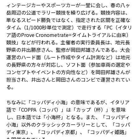
ィンテージカーやスポーツカーが一堂に会し、春の八ヶ
岳周辺の公道でラリー競技を繰り広げる。競技内容は、
単なるスピード勝負ではなく、指定された区間を正確な
タイム（1/1000秒単位で測定）で走行する「PC（イタリ
ア語のProve Cronometrate=タイムトライアルに由来）
競技」などが行われる。主催者の実行委員長は、地元長
野県の井出勝彦さん、監修が岡田邦雄さんである。大会
運営のハード面（ルート作成やタイム計測など）は地元
の長野県の方々が対応し、ソフト面（参加車両の選定や
コンセプトやイベントの方向性など）を岡田邦雄さんが
担当され、井出さんと岡田さんのコンビで運営されてい
る。
ちなみに「コッパディ小海」の意味であるが、イタリア
語で「COPPA（コッパ）」は「カップ（杯）」を意味
し、日本語では「小海杯」となる。また、「コッパディ
小海」以外のクラッシックカーラリーとして、「コッパ
ディ東京」、「コッパディ京都」、「コッパディ姫路」