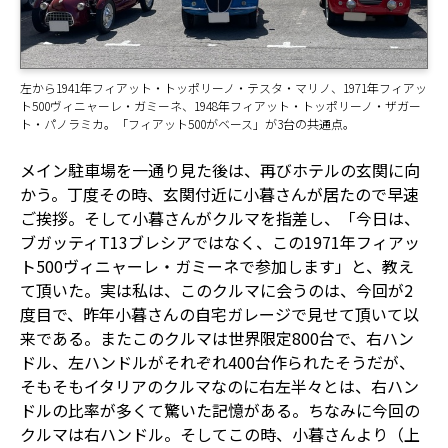
左から1941年フィアット・トッポリーノ・テスタ・マリノ、1971年フィアッ
ト500ヴィニャーレ・ガミーネ、1948年フィアット・トッポリーノ・ザガー
ト・パノラミカ。「フィアット500がベース」が3台の共通点。
メイン駐車場を一通り見た後は、再びホテルの玄関に向
かう。丁度その時、玄関付近に小暮さんが居たので早速
ご挨拶。そして小暮さんがクルマを指差し、「今日は、
ブガッティT13ブレシアではなく、この1971年フィアッ
ト500ヴィニャーレ・ガミーネで参加します」と、教え
て頂いた。実は私は、このクルマに会うのは、今回が2
度目で、昨年小暮さんの自宅ガレージで見せて頂いて以
来である。またこのクルマは世界限定800台で、右ハン
ドル、左ハンドルがそれぞれ400台作られたそうだが、
そもそもイタリアのクルマなのに右左半々とは、右ハン
ドルの比率が多くて驚いた記憶がある。ちなみに今回の
クルマは右ハンドル。そしてこの時、小暮さんより（上