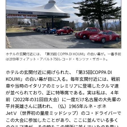
ホテルの玄関付近には、「第35回 COPPA DI KOUMI」の白い幕が。一番手前
は1959年フィアット・アバルト750レコード・モンツァ・ザガート。
ホテルの玄関付近に掲げられた、「第35回COPPA DI
KOUMI」の白い幕が目に入る。毎年玄関付近には、戦前
車や当時のイタリアのミッレミリアに登場したクルマ達
が並べられており、正に特等席である。実は私は、４年
前（2022年の31回目大会）に一度だけ名古屋の大先輩の
平井英雄さんに誘われ、（仏）1965年ルネ・ボネ
JetⅤ（世界初の量産ミッドシップ）のコ・ドライバーで
この大会に参加したことがあり、ここに並んでいる多く
のクルマ達が、その時もこの場所に並んでいたのを思い