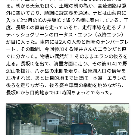
る。朝から天気も良く、土曜の朝の為か、高速道路は意
外に空いており、順調に諏訪湖を通過。ナビは山梨県に
入って2つ目のICの長坂ICで降りる様に案内している。丁
度、長坂ICの直前を走っていると、走行車線を走るブリ
ティッシュグリーンのロータス・エラン（以降エラン）
が目に入った。車内には2人の人影と岡崎のナンバープレ
ート。その瞬間、今回参加する浅井さんのエランだと直
ぐに分かった。物凄い偶然だ！ そのままエランの後ろを
走る。長坂ICを出て、清里方面に走り、その後R141で野
辺山を抜け、八ヶ岳の東側を走り、松原湖入口の信号を
左折すれば、あとは目的地まではほぼ一本道。エランの
後ろを走りながら、後ろ姿や車両の挙動を眺めながら、
長坂ICから目的地までは1時間ちょっとであった。