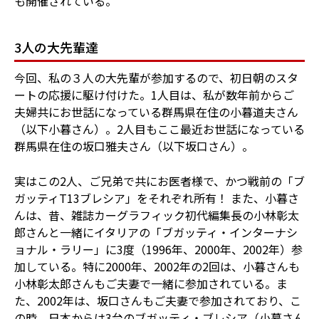
も開催されている。
3人の大先輩達
今回、私の３人の大先輩が参加するので、初日朝のスタ
ートの応援に駆け付けた。1人目は、私が数年前からご
夫婦共にお世話になっている群馬県在住の小暮道夫さん
（以下小暮さん）。2人目もここ最近お世話になっている
群馬県在住の坂口雅夫さん（以下坂口さん）。
実はこの2人、ご兄弟で共にお医者様で、かつ戦前の「ブ
ガッティT13ブレシア」をそれぞれ所有！ また、小暮さ
んは、昔、雑誌カーグラフィック初代編集長の小林彰太
郎さんと一緒にイタリアの「ブガッティ・インターナシ
ョナル・ラリー」に3度（1996年、2000年、2002年）参
加している。特に2000年、2002年の2回は、小暮さんも
小林彰太郎さんもご夫妻で一緒に参加されている。ま
た、2002年は、坂口さんもご夫妻で参加されており、こ
の時、日本からは3台のブガッティ・ブレシア（小暮さん