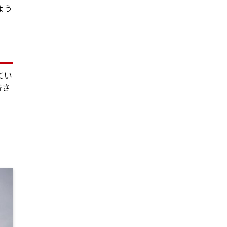
よう
てい
着さ