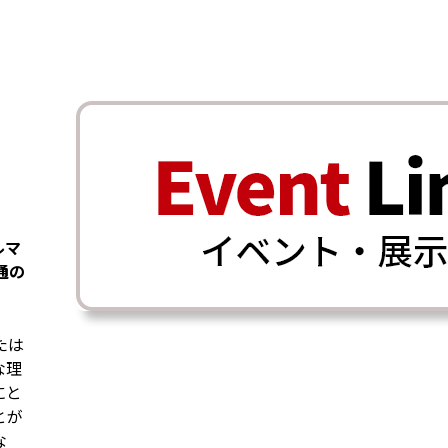
ルマ
通の
たは
な理
にと
とが
な