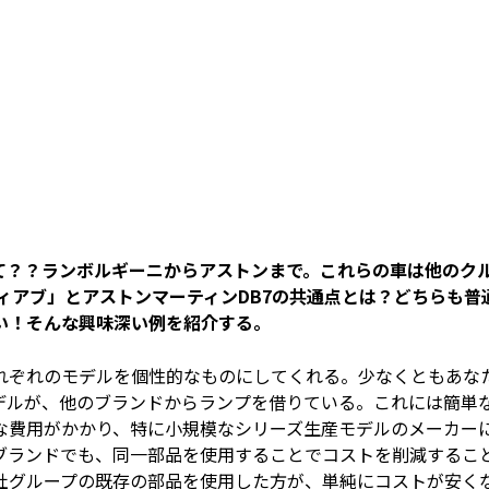
て？？ランボルギーニからアストンまで。これらの車は他のク
ィアブ」とアストンマーティンDB7の共通点とは？どちらも普
い！そんな興味深い例を紹介する。
れぞれのモデルを個性的なものにしてくれる。少なくともあな
デルが、他のブランドからランプを借りている。これには簡単
な費用がかかり、特に小規模なシリーズ生産モデルのメーカー
ブランドでも、同一部品を使用することでコストを削減するこ
社グループの既存の部品を使用した方が、単純にコストが安く