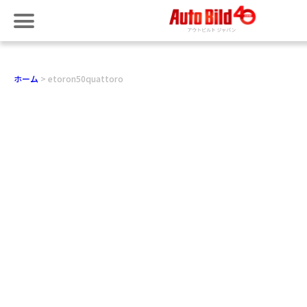
ホーム
etoron50quattoro