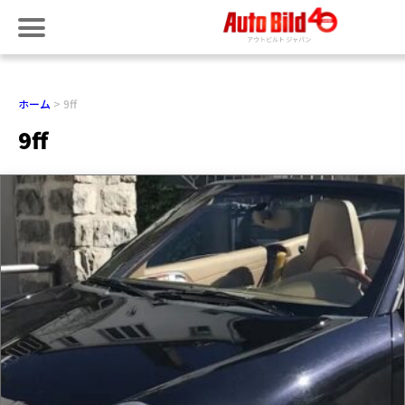
ホーム
9ff
9ff