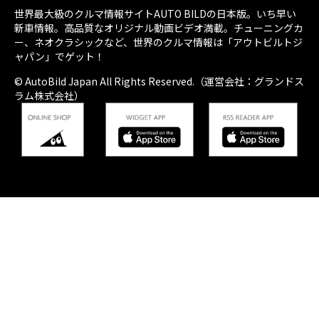
世界最大級のクルマ情報サイトAUTO BILDの日本版。いち早い
新車情報。高品質なオリジナル動画ビデオ満載。チューニングカ
ー、ネオクラシックなど、世界のクルマ情報は「アウトビルトジ
ャパン」でゲット！
© AutoBild Japan All Rights Reserved.（運営会社：グランドス
ラム株式会社）