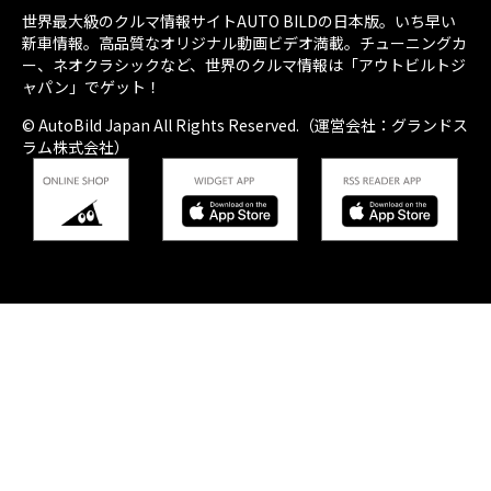
世界最大級のクルマ情報サイトAUTO BILDの日本版。いち早い
新車情報。高品質なオリジナル動画ビデオ満載。チューニングカ
ー、ネオクラシックなど、世界のクルマ情報は「アウトビルトジ
ャパン」でゲット！
© AutoBild Japan All Rights Reserved.（運営会社：グランドス
ラム株式会社）