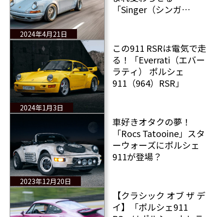
「Singer（シンガ
ー）」のエリート向け
ポルシェ964とは？
2024年4月21日
この911 RSRは電気で走
る！「Everrati（エバー
ラティ） ポルシェ
911（964）RSR」
2024年1月3日
車好きオタクの夢！
「Rocs Tatooine」スタ
ーウォーズにポルシェ
911が登場？
2023年12月20日
【クラシック オブ ザ デ
イ】「ポルシェ911