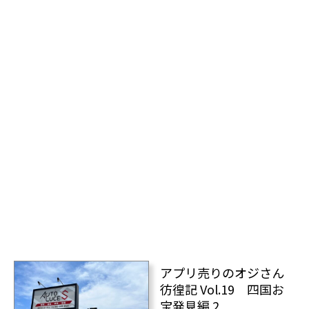
アプリ売りのオジさん
彷徨記 Vol.19 四国お
宝発見編 2