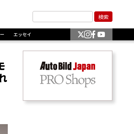
ー
エッセイ
モ
れ