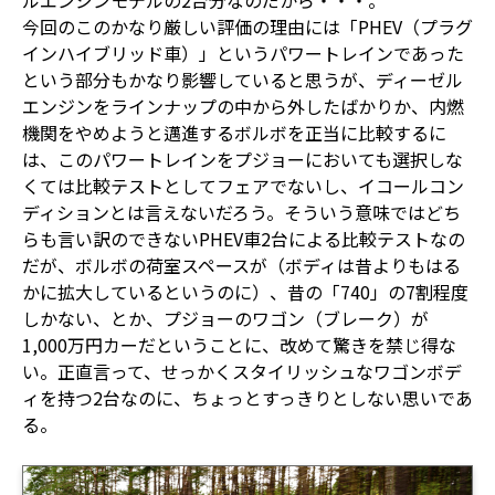
ルエンジンモデルの2台分なのだから・・・。
今回のこのかなり厳しい評価の理由には「PHEV（プラグ
インハイブリッド車）」というパワートレインであった
という部分もかなり影響していると思うが、ディーゼル
エンジンをラインナップの中から外したばかりか、内燃
機関をやめようと邁進するボルボを正当に比較するに
は、このパワートレインをプジョーにおいても選択しな
くては比較テストとしてフェアでないし、イコールコン
ディションとは言えないだろう。そういう意味ではどち
らも言い訳のできないPHEV車2台による比較テストなの
だが、ボルボの荷室スペースが（ボディは昔よりもはる
かに拡大しているというのに）、昔の「740」の7割程度
しかない、とか、プジョーのワゴン（ブレーク）が
1,000万円カーだということに、改めて驚きを禁じ得な
い。正直言って、せっかくスタイリッシュなワゴンボデ
ィを持つ2台なのに、ちょっとすっきりとしない思いであ
る。