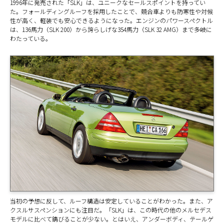
1996年に発売された「SLK」は、ユニークなセールスポイントを持ってい
た。フォールディングルーフを採用したことで、競合車よりも防寒性や対候
性が高く、軽装でも安心できるようになった。エンジンのパワースペクトル
は、136馬力（SLK 200）から誇らしげな354馬力（SLK 32 AMG）まで多岐に
わたっている。
当初の予想に反して、ルーフ構造は安定していることがわかった。また、ア
クスルサスペンションにも注目だ。「SLK」は、この時代の他のメルセデス
モデルに比べて錆びることが少ない。とはいえ、アンダーボディ、テールゲ