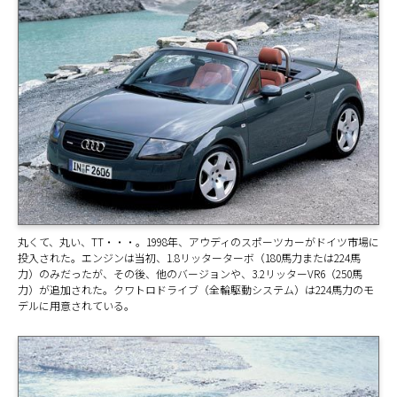
丸くて、丸い、TT・・・。1998年、アウディのスポーツカーがドイツ市場に
投入された。エンジンは当初、1.8リッターターボ（180馬力または224馬
力）のみだったが、その後、他のバージョンや、3.2リッターVR6（250馬
力）が追加された。クワトロドライブ（全輪駆動システム）は224馬力のモ
デルに用意されている。