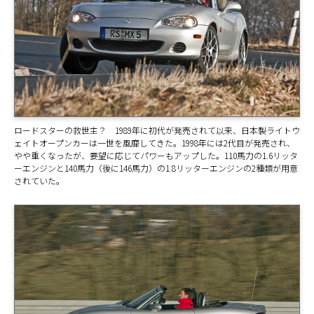
ロードスターの救世主？ 1989年に初代が発売されて以来、日本製ライトウ
ェイトオープンカーは一世を風靡してきた。1998年には2代目が発売され、
やや重くなったが、要望に応じてパワーもアップした。110馬力の1.6リッタ
ーエンジンと140馬力（後に146馬力）の1.8リッターエンジンの2種類が用意
されていた。