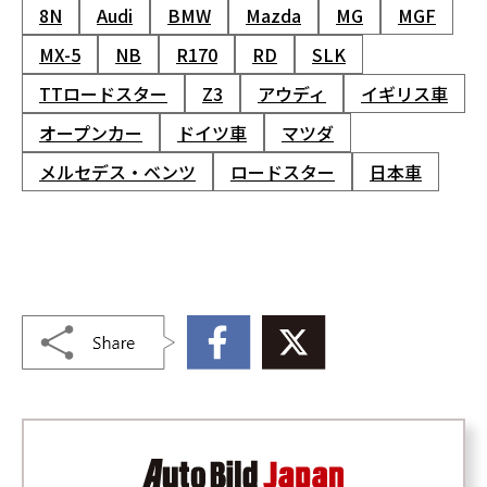
8N
Audi
BMW
Mazda
MG
MGF
MX-5
NB
R170
RD
SLK
TTロードスター
Z3
アウディ
イギリス車
オープンカー
ドイツ車
マツダ
メルセデス・ベンツ
ロードスター
日本車