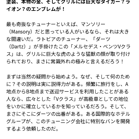
塗装、本物の金、そしてグリルには巨大なタイガー？ラ
イオン？のエンブレムが！
最も奇抜なチューナーといえば、マンソリー
（Mansory）だと思っている人がいるなら、それは大き
な間違いだ。ラトビアのチューナー、「ダーツ
（Dartz）」が手掛けたこの「メルセデス・ベンツVクラ
ス」は、グリルに巨大な虎のような猛獣の顔が取り付け
られており、まさに常識外れの極みと言えるだろう！
まずは当然の疑問から始めよう。なぜ、そして何のため
に？その説明は実に説得力がある。頻繁に旅行をし、A
地点からB地点まで送迎サービスを利用したことがある
人なら、広々とした「Vクラス」が高級車としての地位
をいかに確立しているかを知っているだろう。そして、
まさにそこにダーツの出番がある。ある国際的なホテル
グループが、このチューニング会社に特別なバンを開発
するよう依頼したのだ。