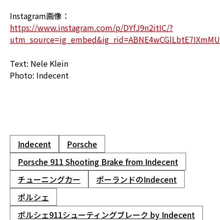
Instagram画像：
https://www.instagram.com/p/DYfJ9n2itIC/?
utm_source=ig_embed&ig_rid=ABNE4wCGlLbtE7IXmM
Text: Nele Klein
Photo: Indecent
Indecent
Porsche
Porsche 911 Shooting Brake from Indecent
チューニングカー
ポーランドのIndecent
ポルシェ
ポルシェ911シューティングブレーク by Indecent