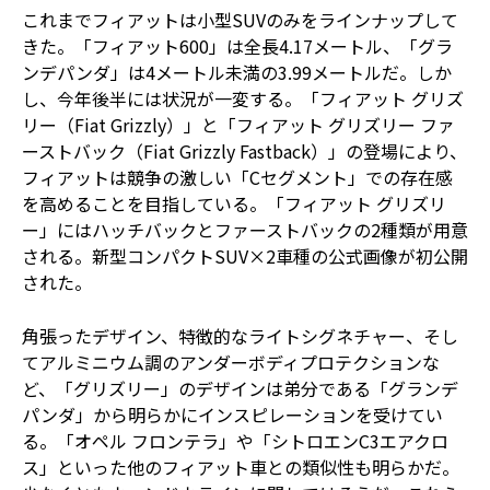
これまでフィアットは小型SUVのみをラインナップして
きた。「フィアット600」は全長4.17メートル、「グラ
ンデパンダ」は4メートル未満の3.99メートルだ。しか
し、今年後半には状況が一変する。「フィアット グリズ
リー（Fiat Grizzly）」と「フィアット グリズリー ファ
ーストバック（Fiat Grizzly Fastback）」の登場により、
フィアットは競争の激しい「Cセグメント」での存在感
を高めることを目指している。「フィアット グリズリ
ー」にはハッチバックとファーストバックの2種類が用意
される。新型コンパクトSUV×2車種の公式画像が初公開
された。
角張ったデザイン、特徴的なライトシグネチャー、そし
てアルミニウム調のアンダーボディプロテクションな
ど、「グリズリー」のデザインは弟分である「グランデ
パンダ」から明らかにインスピレーションを受けてい
る。「オペル フロンテラ」や「シトロエンC3エアクロ
ス」といった他のフィアット車との類似性も明らかだ。