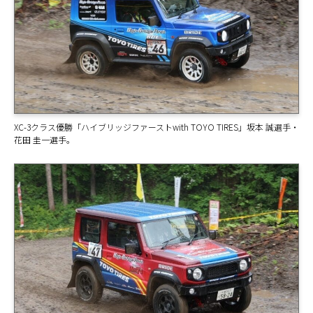
XC-3クラス優勝「ハイブリッジファーストwith TOYO TIRES」坂本 誠選手・
花田 圭一選手。