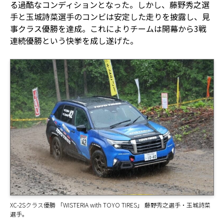
る過酷なコンディションとなった。しかし、藤野秀之選
手と玉城詩菜選手のコンビは安定した走りを披露し、見
事クラス優勝を達成。これによりチームは開幕から3戦
連続優勝という快挙を成し遂げた。
XC-2Sクラス優勝 「WISTERIA with TOYO TIRES」 藤野秀之選手・玉城詩菜
選手。