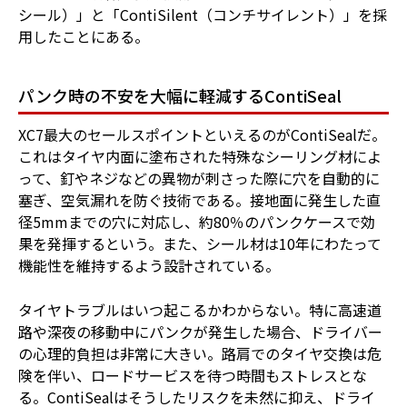
シール）」と「ContiSilent（コンチサイレント）」を採
用したことにある。
パンク時の不安を大幅に軽減するContiSeal
XC7最大のセールスポイントといえるのがContiSealだ。
これはタイヤ内面に塗布された特殊なシーリング材によ
って、釘やネジなどの異物が刺さった際に穴を自動的に
塞ぎ、空気漏れを防ぐ技術である。接地面に発生した直
径5mmまでの穴に対応し、約80％のパンクケースで効
果を発揮するという。また、シール材は10年にわたって
機能性を維持するよう設計されている。
タイヤトラブルはいつ起こるかわからない。特に高速道
路や深夜の移動中にパンクが発生した場合、ドライバー
の心理的負担は非常に大きい。路肩でのタイヤ交換は危
険を伴い、ロードサービスを待つ時間もストレスとな
る。ContiSealはそうしたリスクを未然に抑え、ドライ