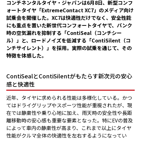
コンチネンタルタイヤ・ジャパンは6月8日、新型コンフ
ォートタイヤ「ExtremeContact XC7」のメディア向け
試乗会を開催した。XC7は快適性だけでなく、安全性能
にも重点を置いた新世代コンフォートタイヤで、パンク
時の空気漏れを抑制する「ContiSeal（コンチシー
ル）」と、ロードノイズを低減する「ContiSilent（コ
ンチサイレント）」を採用。実際の試乗を通じて、その
特徴を体感した。
ContiSealとContiSilentがもたらす新次元の安心
感と快適性
近年、タイヤに求められる性能は多様化している。かつ
てはドライグリップやスポーツ性能が重視されたが、現
在では静粛性や乗り心地に加え、雨天時の安全性や長距
離移動時の安心感も重要な要素となった。特にEVの普及
によって車内の静粛性が高まり、これまで以上にタイヤ
性能がクルマ全体の快適性を左右するようになってい