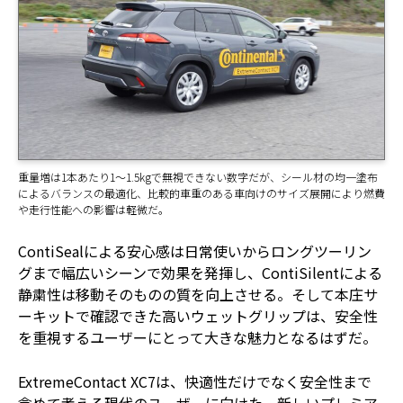
重量増は1本あたり1～1.5kgで無視できない数字だが、シール材の均一塗布
によるバランスの最適化、比較的車重のある車向けのサイズ展開により燃費
や走行性能への影響は軽微だ。
ContiSealによる安心感は日常使いからロングツーリン
グまで幅広いシーンで効果を発揮し、ContiSilentによる
静粛性は移動そのものの質を向上させる。そして本庄サ
ーキットで確認できた高いウェットグリップは、安全性
を重視するユーザーにとって大きな魅力となるはずだ。
ExtremeContact XC7は、快適性だけでなく安全性まで