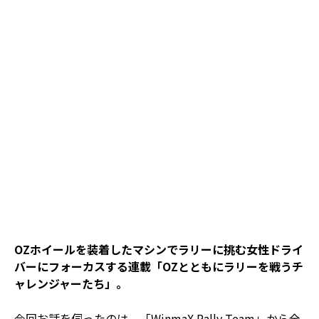
OZホイールを装着したマシンでラリーに挑む女性ドライ
バーにフォーカスする連載「OZとともにラリーを戦うチ
ャレンジャーたち」。
今回お話を伺ったのは、「WinmaX Rally Team」から全