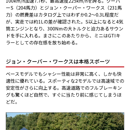
100km/h加速7.7秒、最高速度225km/hを誇る。クーパ
ーS（204馬力）とジョン・クーパー・ワークス（231馬
力）の燃費差はカタログ上ではわずか0.2〜0.3L程度だ
が、実走では約1Lの差が確認された。S以上になると4気
筒エンジンとなり、300Nmの大トルクと迫力あるサウン
ドを手に入れる。まさにこのあたりから、ミニはGTIキ
ラーとしての存在感を放ち始める。
ジョン・クーパー・ワークスは本格スポーツ
ベースモデルでもシャシー性能は非常に高く、しかも快
適性に優れている。スポーティな2モデルでは高速域での
安定性がさらに向上する。高速道路でのフルブレーキン
グも驚くほど自然で、すぐに当たり前に感じてしまうほ
どだ。