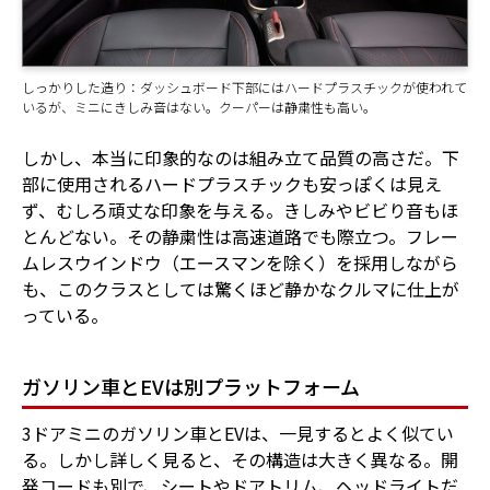
しっかりした造り：ダッシュボード下部にはハードプラスチックが使われて
いるが、ミニにきしみ音はない。クーパーは静粛性も高い。
しかし、本当に印象的なのは組み立て品質の高さだ。下
部に使用されるハードプラスチックも安っぽくは見え
ず、むしろ頑丈な印象を与える。きしみやビビり音もほ
とんどない。その静粛性は高速道路でも際立つ。フレー
ムレスウインドウ（エースマンを除く）を採用しながら
も、このクラスとしては驚くほど静かなクルマに仕上が
っている。
ガソリン車とEVは別プラットフォーム
3ドアミニのガソリン車とEVは、一見するとよく似てい
る。しかし詳しく見ると、その構造は大きく異なる。開
発コードも別で、シートやドアトリム、ヘッドライトだ