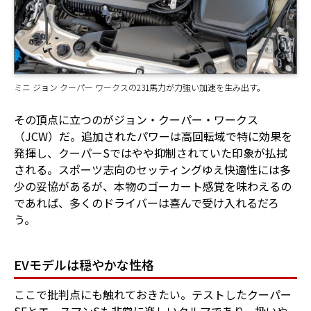
ミニ ジョン クーパー ワークスの231馬力が力強い加速を生み出す。
その頂点に立つのがジョン・クーパー・ワークス
（JCW）だ。追加されたパワーは高回転域で特に効果を
発揮し、クーパーSではやや抑制されていた印象が払拭
される。スポーツ志向のセッティングゆえ快適性には多
少の妥協があるが、本物のゴーカート感覚を味わえるの
であれば、多くのドライバーは喜んで受け入れるだろ
う。
EVモデルは穏やかな性格
ここで批判点にも触れておきたい。テストしたクーパー
SEとエースマンSも非常に楽しいクルマであり、扱いや