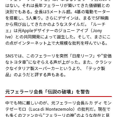
はない。それは長年フェラーリが築いてきた価値観との
決別でもある。全長は5メートル超。4基の電動モーター
を搭載し、5人乗り。さらにデザインは、まるでSF映画
から飛び出してきたかのようなスタイルだ。「ルーチ
ェ」は元Appleデザイナーのジョニー アイブ（Jony
Ive）との共同開発によって誕生した。そして、まさにこ
の点がインターネット上で大規模な批判を呼んでいる。
SNSでは、このフェラーリを突然「日産リーフ」や“安価
なトヨタ車”になぞらえる声が上がった。また、クラシッ
クなイタリア製スーパーカーというより、「テック製
品」のようだと評する声もある。
元フェラーリ会長「伝説の破壊」を警告
中でも特に厳しいのが、元フェラーリ会長ルカ ディ モン
テゼーモロ（Luca di Montezemolo）の批判だ。現在で
も多くのファンから“フェラーリの神”のような存在と見