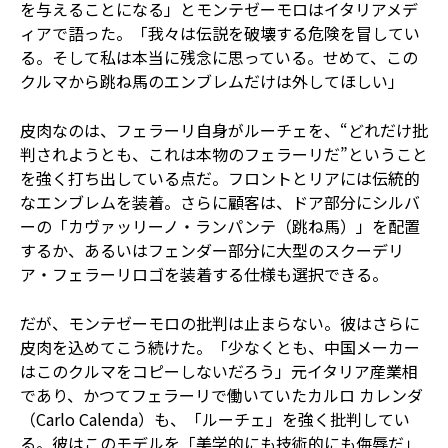
を与えることになる」とモンテゼーモロはイタリアメデ
ィアで語った。「我々は伝説を破壊する危険を冒してい
る。そして私は本当に残念に思っている。せめて、この
クルマから跳ね馬のエンブレムだけは外してほしい」
皮肉なのは、フェラーリ自身がルーチェを、“どれだけ批
判されようとも、これは本物のフェラーリだ”ということ
を強く打ち出している点だ。フロントとリアには伝統的
なエンブレムを装着。さらに顧客は、ドア部分にシルバ
ーの「カヴァッリーノ・ランパンテ（跳ね馬）」を配置
するか、あるいはフェンダー部分に大型のスクーデリ
ア・フェラーリロゴを装着する仕様も選択できる。
だが、モンテゼーモロの批判は止まらない。彼はさらに
皮肉を込めてこう続けた。「少なくとも、中国メーカー
はこのクルマをコピーしないだろう」元イタリア産業相
であり、かつてフェラーリで働いていたカルロ カレンダ
（Carlo Calenda）も、「ルーチェ」を強く批判してい
る。彼はこのモデルを「美学的にも技術的にも侮辱だ」