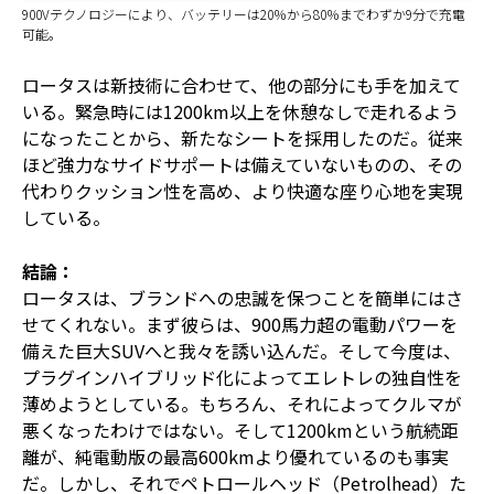
900Vテクノロジーにより、バッテリーは20％から80％までわずか9分で充電
可能。
ロータスは新技術に合わせて、他の部分にも手を加えて
いる。緊急時には1200km以上を休憩なしで走れるよう
になったことから、新たなシートを採用したのだ。従来
ほど強力なサイドサポートは備えていないものの、その
代わりクッション性を高め、より快適な座り心地を実現
している。
結論：
ロータスは、ブランドへの忠誠を保つことを簡単にはさ
せてくれない。まず彼らは、900馬力超の電動パワーを
備えた巨大SUVへと我々を誘い込んだ。そして今度は、
プラグインハイブリッド化によってエレトレの独自性を
薄めようとしている。もちろん、それによってクルマが
悪くなったわけではない。そして1200kmという航続距
離が、純電動版の最高600kmより優れているのも事実
だ。しかし、それでペトロールヘッド（Petrolhead）た