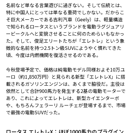
名前など単なる言葉遊びに過ぎない。そして伝統とは、
特に中国人にとっては単なる重荷でしかない。だからこ
そ巨大メーカーである吉利汽車（Geely）は、軽量構造
で知られるロータスというブランドを電動ラグジュアリ
ービークルへと変貌させることに何のためらいもなかっ
た。そして、俊足エリートたちが「エレトレ」という象
徴的な名前を持つ2.5トン級SUVにようやく慣れてきた
頃、今度は内燃機関を復活させるのである。
今秋登場予定で、価格は純電動モデル同様およそ10万ユ
ーロ（約1,850万円）と見られる新型「エレトレX」に搭
載されるガソリンエンジンは、あくまで脇役だ。主役は
依然として合計900馬力を発生する2基の電動モーターで
あり、これによってエレトレは、新型カイエンターボ
や、もちろんフェラーリ ルーチェが登場するまで、市場
で最強の電動SUVだった。
ロータス エレトレX：ほぼ1000馬力のプラグイン