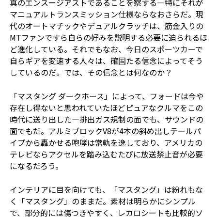
真のエンスージアストであることを察する―特にそれが
マニュアルトランスミッション仕様ならなおさらだ。現
代のオートマチックやデュアルクラッチは、筋金入りの
MTファンですら自らの好みを説明する必要に迫られるほ
ど進化している。それでもなお、今日のスポーツカーで
自らギアを変速する人々は、確固たる信念によってそう
しているのだ。では、その信念とは何なのか？
「マスタング ダークホース」によって、フォードは今や
存在し得ないと思われていたほどピュアなクルマをこの
時代に送り出した―排出ガス規制の面でも、サウンドの
面でもだ。アルミブロックV8が4本の斜め出しテールパ
イプから轟かせる咆哮は常軌を逸しており、アメリカの
テレビならアクセルを踏み込むたびに放送禁止音が必要
になるだろう。
インテリアに目を向けても、「マスタング」は紛れもな
く「マスタング」のままだ。素材は明らかにシンプル
で、部分的には傷つきやすく、レカロシートも比較的ソ