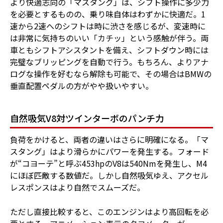
より快適志向の「マスタング」は、シフト操作に多少力
を必要とするものの、乗り味自体はわずかに快適だ。1
速から2速へのシフトは時に渋さを感じるが、変速時に
は非常に気持ちのいい「カチッ」という感触が伴う。両
車ともシフトアシスタントを備え、シフトダウン時には
完璧なブリッピングを自動で行う。もちろん、よりアナ
ログな操作を好むなら解除も可能で、その場合はBMWの
垂直配置ペダルの方がやや扱いやすい。
自然吸気V8対ツインターボのパンチ力
負荷をかけると、両者の違いはさらに明確になる。「マ
スタング」はより滑らかにパワーを発生する。フォード
が“コヨーテ”と呼ぶ453hpのV8は540Nmを発生し、M4
にほぼ匹敵する数値だ。しかし自然吸気ゆえ、アクセル
レスポンスはより自然でスムーズだ。
ただし直接比較すると、このエンジンはより高回転を必