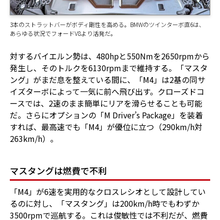
3本のストラットバーがボディ剛性を高める。BMWのツインターボ直6は、
あらゆる状況でフォードV8より活発だ。
対するバイエルン勢は、480hpと550Nmを2650rpmから
発生し、そのトルクを6130rpmまで維持する。「マスタ
ング」がまだ息を整えている間に、「M4」は2基の同サ
イズターボによって一気に前へ飛び出す。クローズドコ
ースでは、2速のまま簡単にリアを滑らせることも可能
だ。さらにオプションの「M Driver’s Package」を装着
すれば、最高速でも「M4」が優位に立つ（290km/h対
263km/h）。
マスタングは燃費で不利
「M4」が6速を実用的なクロスレシオとして設計してい
るのに対し、「マスタング」は200km/h時でもわずか
3500rpmで巡航する。これは俊敏性では不利だが、燃費