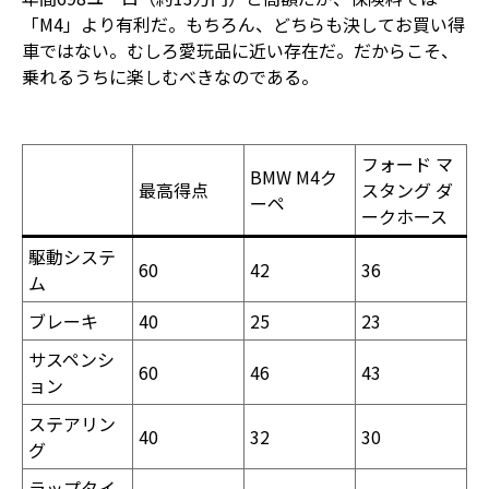
「M4」より有利だ。もちろん、どちらも決してお買い得
車ではない。むしろ愛玩品に近い存在だ。だからこそ、
乗れるうちに楽しむべきなのである。
フォード マ
BMW M4ク
最高得点
スタング ダ
ーペ
ークホース
駆動システ
60
42
36
ム
ブレーキ
40
25
23
サスペンシ
60
46
43
ョン
ステアリン
40
32
30
グ
ラップタイ