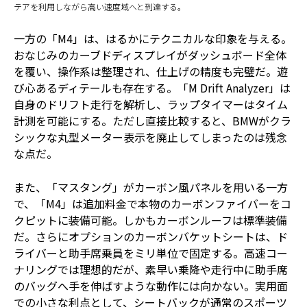
テアを利用しながら高い速度域へと到達する。
一方の「M4」は、はるかにテクニカルな印象を与える。
おなじみのカーブドディスプレイがダッシュボード全体
を覆い、操作系は整理され、仕上げの精度も完璧だ。遊
び心あるディテールも存在する。「M Drift Analyzer」は
自身のドリフト走行を解析し、ラップタイマーはタイム
計測を可能にする。ただし直接比較すると、BMWがクラ
シックな丸型メーター表示を廃止してしまったのは残念
な点だ。
また、「マスタング」がカーボン風パネルを用いる一方
で、「M4」は追加料金で本物のカーボンファイバーをコ
クピットに装備可能。しかもカーボンルーフは標準装備
だ。さらにオプションのカーボンバケットシートは、ド
ライバーと助手席乗員をミリ単位で固定する。高速コー
ナリングでは理想的だが、素早い乗降や走行中に助手席
のバッグへ手を伸ばすような動作には向かない。実用面
での小さな利点として、シートバックが通常のスポーツ