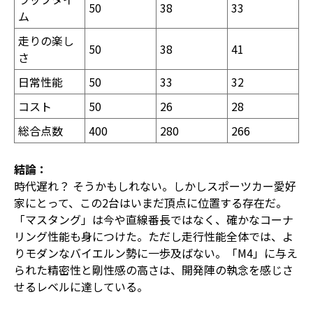
50
38
33
ム
走りの楽し
50
38
41
さ
日常性能
50
33
32
コスト
50
26
28
総合点数
400
280
266
結論：
時代遅れ？ そうかもしれない。しかしスポーツカー愛好
家にとって、この2台はいまだ頂点に位置する存在だ。
「マスタング」は今や直線番長ではなく、確かなコーナ
リング性能も身につけた。ただし走行性能全体では、よ
りモダンなバイエルン勢に一歩及ばない。「M4」に与え
られた精密性と剛性感の高さは、開発陣の執念を感じさ
せるレベルに達している。