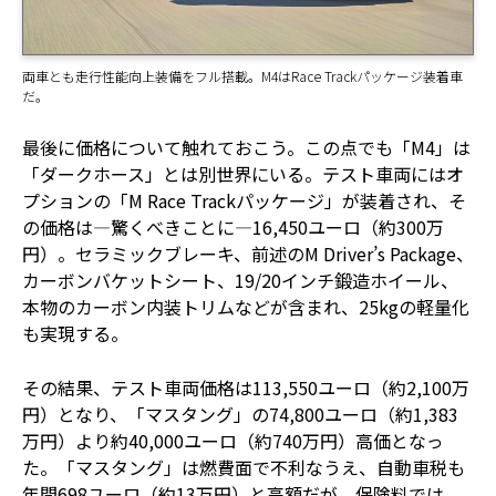
両車とも走行性能向上装備をフル搭載。M4はRace Trackパッケージ装着車
だ。
最後に価格について触れておこう。この点でも「M4」は
「ダークホース」とは別世界にいる。テスト車両にはオ
プションの「M Race Trackパッケージ」が装着され、そ
の価格は―驚くべきことに―16,450ユーロ（約300万
円）。セラミックブレーキ、前述のM Driver’s Package、
カーボンバケットシート、19/20インチ鍛造ホイール、
本物のカーボン内装トリムなどが含まれ、25kgの軽量化
も実現する。
その結果、テスト車両価格は113,550ユーロ（約2,100万
円）となり、「マスタング」の74,800ユーロ（約1,383
万円）より約40,000ユーロ（約740万円）高価となっ
た。「マスタング」は燃費面で不利なうえ、自動車税も
年間698ユーロ（約13万円）と高額だが、保険料では