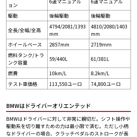
6速マニュアル
6速マニュアル
ョン
駆動
後輪駆動
後輪駆動
4794/2081/1393
4810/2080/1403
全長/全幅/全高
mm
mm
ホイールベース
2857mm
2719ｍｍ
燃料タンク/トラ
59/440L
61/381L
ンク容量
燃費
10km/L
8.2km/L
テスト車価格
113,550ユーロ
74,800ユーロ
BMWはドライバーオリエンテッド
BMWはドライバーに対して非常に親切だ。シフト操作や
駆動系を切り離すための力は最小限で済む。ただし小柄
なドライバーの場合、クラッチペダルのストロークが長