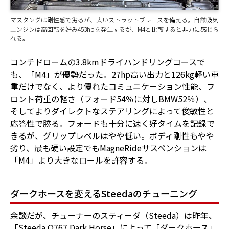
マスタングは剛性感で劣るが、太いストラットブレースを備える。自然吸気
エンジンは高回転を好み453hpを発生するが、M4と比較すると非力に感じら
れる。
コンチドロームの3.8kmドライハンドリングコースで
も、「M4」が優勢だった。27hp高い出力と126kg軽い車
重だけでなく、より優れたコミュニケーション性能、フ
ロント荷重の軽さ（フォード54％に対しBMW52％）、
そしてよりダイレクトなステアリングによって俊敏性と
応答性で勝る。フォードも十分に速く好タイムを記録で
きるが、グリップレベルはやや低い。ボディ剛性もやや
劣り、最も硬い設定でもMagneRideサスペンションは
「M4」より大きなロールを許容する。
ダークホースを変えるSteedaのチューニング
余談だが、チューナーのスティーダ（Steeda）は昨年、
「Steeda Q767 Dark Horse」によって「ダークホース」