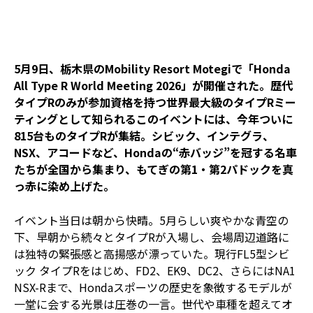
5月9日、栃木県のMobility Resort Motegiで「Honda
All Type R World Meeting 2026」が開催された。歴代
タイプRのみが参加資格を持つ世界最大級のタイプRミー
ティングとして知られるこのイベントには、今年ついに
815台ものタイプRが集結。シビック、インテグラ、
NSX、アコードなど、Hondaの“赤バッジ”を冠する名車
たちが全国から集まり、もてぎの第1・第2パドックを真
っ赤に染め上げた。
イベント当日は朝から快晴。5月らしい爽やかな青空の
下、早朝から続々とタイプRが入場し、会場周辺道路に
は独特の緊張感と高揚感が漂っていた。現行FL5型シビ
ック タイプRをはじめ、FD2、EK9、DC2、さらにはNA1
NSX-Rまで、Hondaスポーツの歴史を象徴するモデルが
一堂に会する光景は圧巻の一言。世代や車種を超えてオ