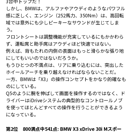
3台中トップだ！
しかし、BMWは、アルファやアウディのようなパワフル
感に乏しく、エンジン（252馬力、350Nm）は、高回転
域では意外にも少しピーキーなサウンドが生じてしま
う。
フロントシートは調整機能が充実しているにもかかわら
ず、運転席と助手席はアウディほど快適ではない。
例えば、背もたれの内側の表面はもっと滑らかな張り地
にしてもいいのではないだろうか。
もうひとつの不満点は、リアに乗り込むには、突出した
ホイールアーチを乗り越えなければならないことだ。
一方、BMWは「X3」の操作コンセプトをかなり的確なも
のにしている。
Q5のように腕を伸ばして画面を操作するのではなく、ド
ライバーはiDriveシステムの典型的なコントロールノブ
を使ってほとんどすべての操作を行うことができるよう
になっている。
第2位 800満点中541点: BMW X3 xDrive 30i Mスポー