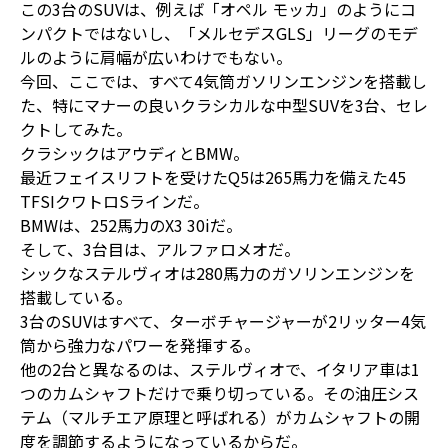
この3台のSUVは、例えば「オペル モッカ」のようにコ
ンパクトではないし、「メルセデスGLS」リーグのモデ
ルのように肩幅が広いわけでもない。
今回、ここでは、すべて4気筒ガソリンエンジンを搭載し
た、特にマナーの良いクラシカルな中型SUVを3台、セレ
クトしてみた。
クラシックはアウディとBMW。
最近フェイスリフトを受けたQ5は265馬力を備えた45
TFSIクワトロSラインだ。
BMWは、252馬力のX3 30iだ。
そして、3台目は、アルファロメオだ。
シックなステルヴィオは280馬力のガソリンエンジンを
搭載している。
3台のSUVはすべて、ターボチャージャーが2リッター4気
筒から強力なパワーを発揮する。
他の2台と異なるのは、ステルヴィオで、イタリア車は1
つのカムシャフトだけで乗り切っている。その油圧シス
テム（マルチエア原理と呼ばれる）がカムシャフトの開
度を調節するようになっているからだ。