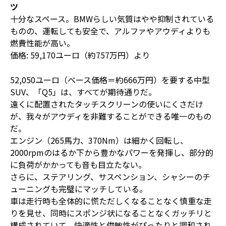
ツ
十分なスペース。BMWらしい気質はやや抑制されている
ものの、運転しても安全で、アルファやアウディよりも
燃費性能が高い。
価格: 59,170ユーロ（約757万円）より
52,050ユーロ（ベース価格＝約666万円）を要する中型
SUV、「Q5」は、すべてが期待通りだ。
遠くに配置されたタッチスクリーンの使いにくさだけ
が、我々がアウディを非難することができる唯一のもの
だ。
エンジン（265馬力、370Nm）は細かく回転し、
2000rpmのはるか下から豊かなパワーを発揮し、部分的
に負荷がかかっても音も目立たない。
さらに、ステアリング、サスペンション、シャシーのチ
ューニングも完璧にマッチしている。
車は走行時も全体的に慌ただしくなることなく慎重な走
りを見せ、同時にスポンジ状になることなくガッチリと
構成されていて、快適性と俊敏性がぴったりと調和され