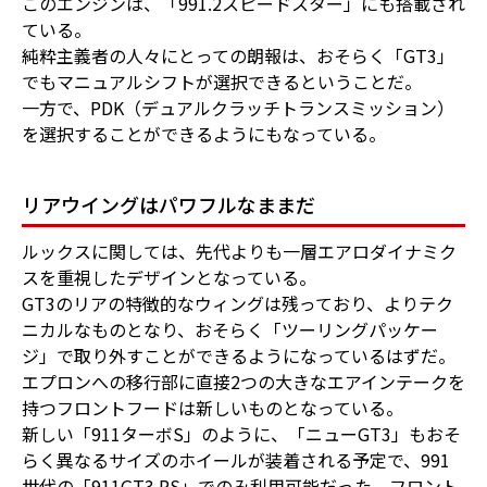
このエンジンは、「991.2スピードスター」にも搭載され
ている。
純粋主義者の人々にとっての朗報は、おそらく「GT3」
でもマニュアルシフトが選択できるということだ。
一方で、PDK（デュアルクラッチトランスミッション）
を選択することができるようにもなっている。
リアウイングはパワフルなままだ
ルックスに関しては、先代よりも一層エアロダイナミク
スを重視したデザインとなっている。
GT3のリアの特徴的なウィングは残っており、よりテク
ニカルなものとなり、おそらく「ツーリングパッケー
ジ」で取り外すことができるようになっているはずだ。
エプロンへの移行部に直接2つの大きなエアインテークを
持つフロントフードは新しいものとなっている。
新しい「911ターボS」のように、「ニューGT3」もおそ
らく異なるサイズのホイールが装着される予定で、991
世代の「911GT3 RS」でのみ利用可能だった、フロント