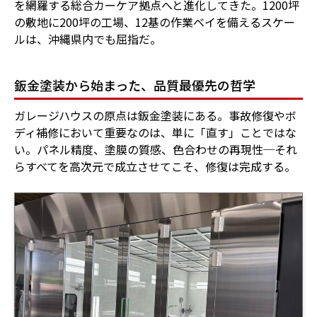
を網羅する総合カーケア拠点へと進化してきた。1200坪
の敷地に200坪の工場、12基の作業ベイを備えるスケー
ルは、沖縄県内でも屈指だ。
鈑金塗装から始まった、品質最優先の哲学
ガレージハウスの原点は鈑金塗装にある。事故修復やボ
ディ補修において重要なのは、単に「直す」ことではな
い。パネル精度、塗膜の質感、色合わせの再現性─それ
らすべてを高次元で成立させてこそ、修復は完成する。