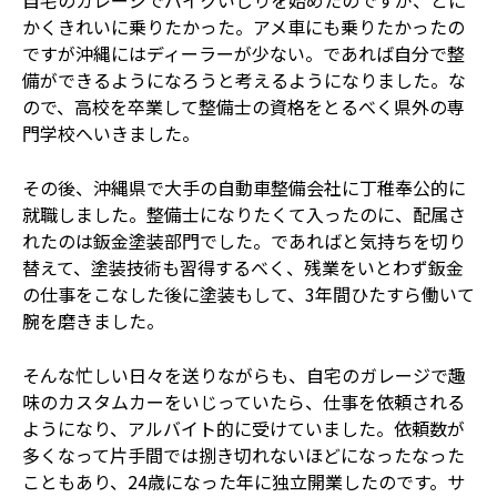
自宅のガレージでバイクいじりを始めたのですが、とに
かくきれいに乗りたかった。アメ車にも乗りたかったの
ですが沖縄にはディーラーが少ない。であれば自分で整
備ができるようになろうと考えるようになりました。な
ので、高校を卒業して整備士の資格をとるべく県外の専
門学校へいきました。
その後、沖縄県で大手の自動車整備会社に丁稚奉公的に
就職しました。整備士になりたくて入ったのに、配属さ
れたのは鈑金塗装部門でした。であればと気持ちを切り
替えて、塗装技術も習得するべく、残業をいとわず鈑金
の仕事をこなした後に塗装もして、3年間ひたすら働いて
腕を磨きました。
そんな忙しい日々を送りながらも、自宅のガレージで趣
味のカスタムカーをいじっていたら、仕事を依頼される
ようになり、アルバイト的に受けていました。依頼数が
多くなって片手間では捌き切れないほどになったなった
こともあり、24歳になった年に独立開業したのです。サ