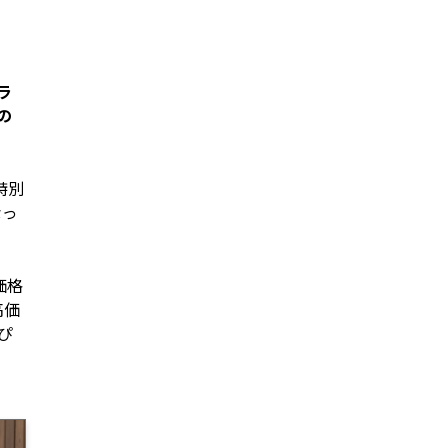
ラ
の
特別
なっ
価格
高価
ぴ