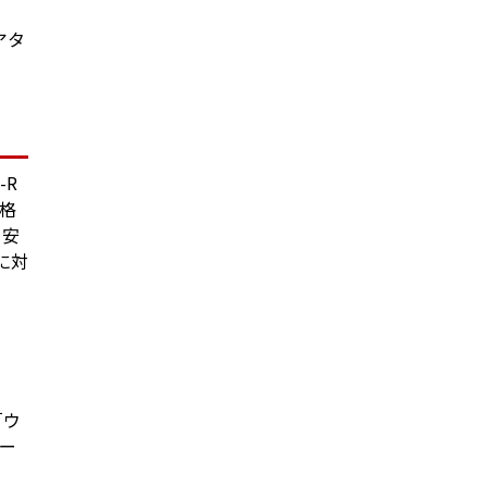
アタ
-R
価格
り安
に対
「ウ
ー