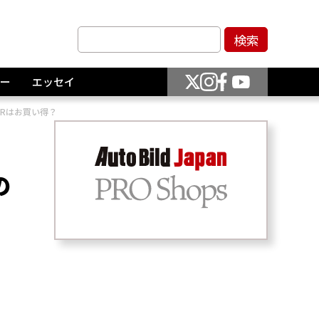
ー
エッセイ
-Rはお買い得？
の