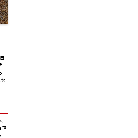
、
と自
代
ら
はセ
力、
力値
の