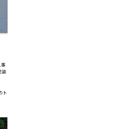
見事
塗装
のト