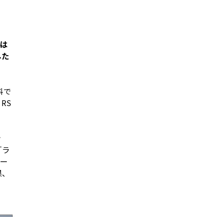
4は
した
料で
RS
ン
「ラ
ュー
果、