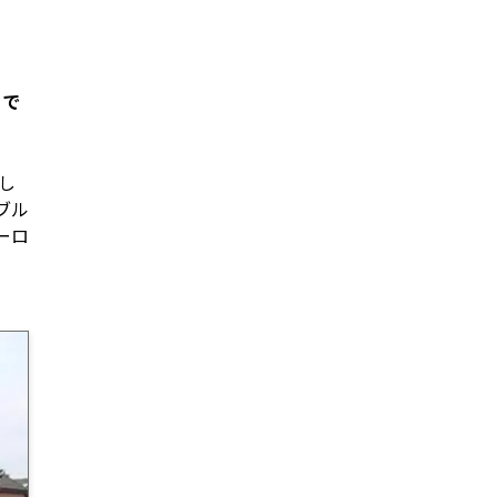
）で
し
ブル
ーロ