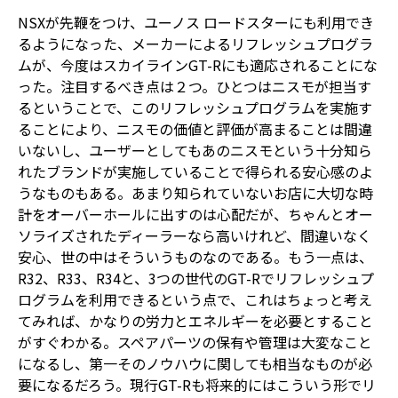
NSXが先鞭をつけ、ユーノス ロードスターにも利用でき
るようになった、メーカーによるリフレッシュプログラ
ムが、今度はスカイラインGT-Rにも適応されることにな
った。注目するべき点は２つ。ひとつはニスモが担当す
るということで、このリフレッシュプログラムを実施す
ることにより、ニスモの価値と評価が高まることは間違
いないし、ユーザーとしてもあのニスモという十分知ら
れたブランドが実施していることで得られる安心感のよ
うなものもある。あまり知られていないお店に大切な時
計をオーバーホールに出すのは心配だが、ちゃんとオー
ソライズされたディーラーなら高いけれど、間違いなく
安心、世の中はそういうものなのである。もう一点は、
R32、R33、R34と、3つの世代のGT-Rでリフレッシュプ
ログラムを利用できるという点で、これはちょっと考え
てみれば、かなりの労力とエネルギーを必要とすること
がすぐわかる。スペアパーツの保有や管理は大変なこと
になるし、第一そのノウハウに関しても相当なものが必
要になるだろう。現行GT-Rも将来的にはこういう形でリ