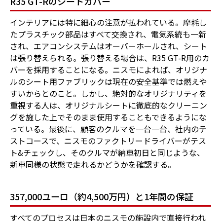
R35 GT-Rのシートカバー
インテリアには特に細心の注意が払われている。摩耗し
たプラスチック部品はすべて交換され、電気系統も一新
され、エアコンシステムはオーバーホールされ、シート
は張り替えられる。張り替える場合は、R35 GT-R用のカ
バーを採用することになる。ニスモによれば、オリジナ
ルのシート用ファブリックは現在の安全基準では燃えや
すいからとのこと。しかし、絶対的なオリジナリティを
重視する人は、オリジナルシートに徹底的なクリーニン
グを施した上でそのまま使用することもできるようにな
っている。最後に、顧客のクルマを一台一台、社内のテ
ストコースで、ニスモのファクトリードライバーがテス
ト&チェックし、そのクルマが納車初日と同じような、
新車同様の状態で走れるかどうかを確認する。
357,000ユーロ（約4,500万円）と1年間の保証
すべてのプロセスは日本のニスモの施設内で直接行われ