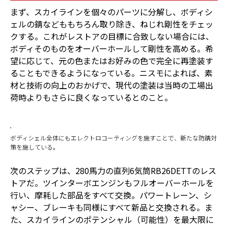
まず、スカイラインを個々のパーツに分解し、ボディシ
ェルの錆などももちろん取り除き、ねじれ剛性をチェッ
クする。これがレストアの目標に合致しない場合には、
ボディそのものをオーバーホールして剛性を高める。希
望に応じて、元の色またはお好みの色で完全に再塗装す
ることもできるようになっている。ニスモによれば、素
材と技術の向上のおかげで、現代の塗装は当時の工場出
荷時よりもさらに良くなっているとのこと。
ボディシェル全体にもエレクトロコーティングを施すことで、新たな防錆対
策を施している。
次のステップは、280馬力の直列6気筒RB26DETTのレス
トアだ。ツインターボエンジンもフルオーバーホールを
行い、摩耗した部品をすべて交換。パワートレーン、シ
ャシー、ブレーキも同様にすべて新品と交換される。ま
た、スカイラインのポテンシャル（可能性）を最大限に