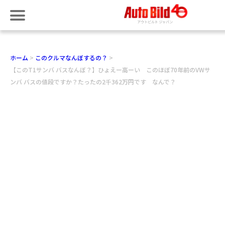
ホーム
このクルマなんぼするの？
【このT1サンバ バスなんぼ？】ひょえー高ーい このほぼ70年前のVWサ
ンバ バスの値段ですか？たったの2千362万円です なんで？