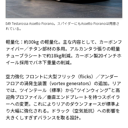
849 Testarossa Assetto Fiorano。スパイダーにもAssetto Fioranoは用意さ
れている。
軽量化：約30kg の軽量化。主な内容として、カーボンフ
ァイバー／チタン部材の多用。アルカンタラ張りの軽量
チューブラシートで約18kg削減。カーボン製20インチホ
イール採用でバネ下重量の削減。
空力強化 フロントに大型フリック（flicks）／アンダー
フロアの渦発生装置（vortex generators）の追加。リア
では、ツインテール（標準）から“ツインウィング”と高
迎角プロファイル／垂直エンドプレートを持つスポイラ
ーへの変更。これによりリアのダウンフォースが標準よ
り大幅に強化される。ドラック（空気抵抗）への影響を
大きくしすぎずバランスを取る設計。