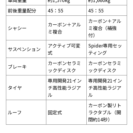
前後重量配分
45：55
45：55
カーボン＋アル
カーボン＋アル
シャシー
ミ複合（補強
ミ複合
付）
アクティブ可変
Spider専用セッ
サスペンション
式
ティング
カーボンセラミ
カーボンセラミ
ブレーキ
ックディスク
ックディスク
専用開発21イン
専用開発21イン
タイヤ
チ高性能ラジア
チ高性能ラジア
ル
ル
カーボン製リト
ルーフ
固定式
ラクタブル（開
閉約14秒）