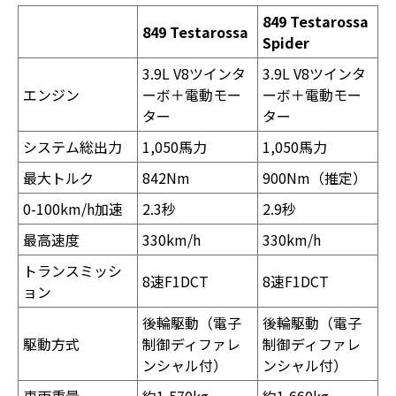
849 Testarossa
849 Testarossa
Spider
3.9L V8ツインタ
3.9L V8ツインタ
エンジン
ーボ＋電動モー
ーボ＋電動モー
ター
ター
システム総出力
1,050馬力
1,050馬力
最大トルク
842Nm
900Nm（推定）
0-100km/h加速
2.3秒
2.9秒
最高速度
330km/h
330km/h
トランスミッシ
8速F1DCT
8速F1DCT
ョン
後輪駆動（電子
後輪駆動（電子
駆動方式
制御ディファレ
制御ディファレ
ンシャル付）
ンシャル付）
車両重量
約1,570kg
約1,660kg