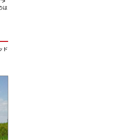
ツダ
のは
ッド