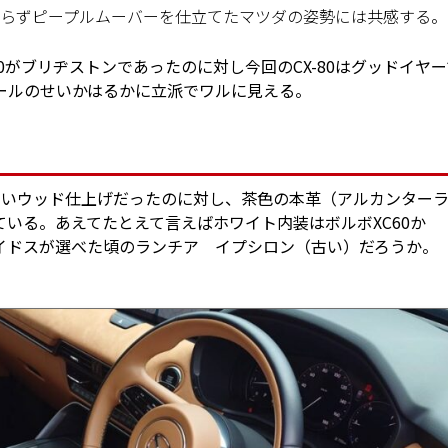
頼らずピープルムーバーを仕立てたマツダの姿勢には共感する。
X-60がブリヂストンであったのに対し今回のCX-80はグッドイヤ
ールのせいかはるかに立派でワルに見える。
明るいウッド仕上げだったのに対し、茶色の本革（アルカンター
いる。あえてたとえて言えばホワイト内装はボルボXC60か
カレイドスが選べた頃のランチア イプシロン（古い）だろうか。