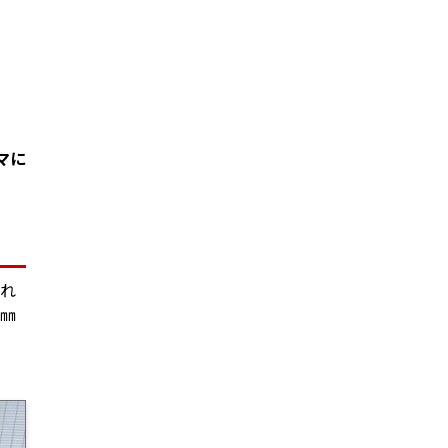
マに
られ
0㎜