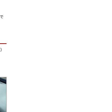
ーで
ラ）