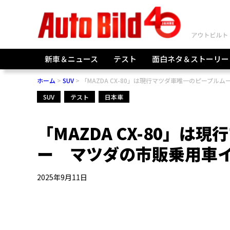
新車＆ニュース
テスト
面白ネタ＆ストーリー
ホーム
SUV
「MAZDA CX-80」は現行マツダ車唯一のピープル
SUV
テスト
日本車
「MAZDA CX-80」
ー マツダの市販乗用車イ
2025年9月11日