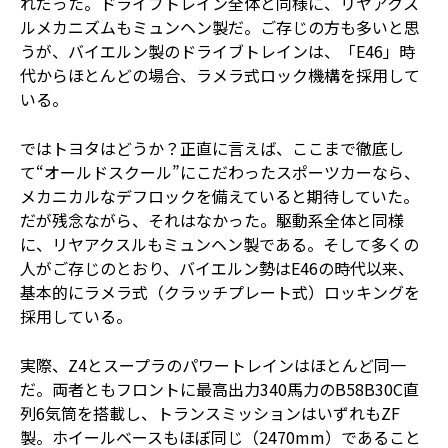
れだった。ドライブトレイン全体と同様に、リヤアクス
ルメカニズムもミュンヘン製だ。ご存じの方も多いと思
うが、バイエルン製のドライブトレインは、「E46」時
代からほとんどの場合、ラメラ式ロック機構を採用して
いる。
ではトヨタはどうか？正直に言えば、ここまで徹底し
て“オールドスクール”にこだわったスポーツカーなら、
メカニカルなデフロックを備えていると期待していた。
だが残念ながら、それはなかった。駆動系全体と同様
に、リヤアクスルもミュンヘン製である。そして多くの
人がご存じのとおり、バイエルン勢はE46の時代以来、
基本的にラメラ式（クラッチプレート式）ロッキングを
採用している。
実際、Z4とスープラのパワートレインはほとんど同一
だ。両者ともフロントに最高出力340馬力のB58B30C直
列6気筒を搭載し、トランスミッションはいずれもZF
製。ホイールベースもほぼ同じ（2470mm）であること