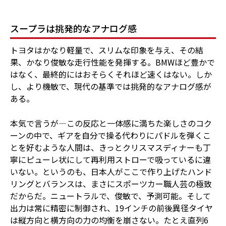
スープラは挑発的なアナログ感
トヨタはかなり軽量で、スリムな印象を与え、その結
果、かなり俊敏な走行性能を発揮する。BMWほど豊かで
はなく、最終的にはおそらくそれほど速くはない。しか
し、より機敏で、現代の基準では挑発的なアナログ感が
ある。
本気で言うが―この反応と一体感に満ちた楽しさのコク
ーンの中で、ギアを自分で操る代わりにパドルを弾くこ
とを好むような人間は、きっとクリスマスディナーも丁
寧にピューレ状にして再利用ストローで吸っているに違
いない。というのも、日本人がここで作り上げたハンド
リングとバランスは、まさにスポーツカー職人芸の極致
だからだ。ニュートラルで、俊敏で、予測可能。そして
出力は常に精密に制御され、19インチの前後異径タイヤ
は縦方向と横方向の力の均衡を崩さない。たとえ直列6