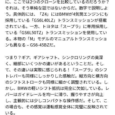
に、ここでは2つのクローンを比較しているのだろうか？
それは、そう単純な話ではないからだ。数字で説明しよ
う。具体的には、「Z4」にはBMWが4気筒エンジンにも
採用している「GS6L40LZ」トランスミッションが搭載
されている。一方、トヨタは「スープラ」に専用採用し
ている「GS6L50TZ」トランスミッションを使用してい
る。本物の「M」モデルのマニュアルトランスミッショ
ンも異なる – GS6-45BZだ。
つまり？ギア、ギアシャフト、シンクロリングの奥深
く、細部にいくつかの違いがあるということだ。そし
て、その違いは実際に感じられる！「スープラ」のシフ
トレバーも同様にしっかりした感触だ。縦方向と横方向
のシフトストロークも同様に細かく調整されている。し
かし、BMWの軽いシフト抵抗は完全に欠如している。レ
バーはガイドレールを均一に滑り、握りやすさが向上
し、主観的には少しコンパクトな操作感だ。そして、こ
の場合も、その感覚は運転感覚全体に完璧に反映されて
いる。