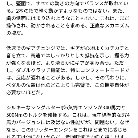
し、堅固で、すべての動きの方向でバランスが取れてい
る。2本の指で軽く動かすようなものではない。また、
歯の側面にはまり込むようなこともない。これは、まだ
操作され、動かされることを求める、正直なメカニズム
の塊だ。
低速でのギアチェンジでは、ギアが心地よくカチカチと
音を立て、高速ではしっかりとした抵抗を示し、握る力
が強くなるほど、より滑らかにギアが噛み合う。ただ
し、ダブルクラッチ機能は、特にコンフォートモードで
は、反応が遅れることがある。しかし、その代わりに、
ペダルの位置は他のどこよりも完璧で、この機能自体が
必要ないほどだ。
シルキーなシングルターボ6気筒エンジンが340馬力と
500Nmのトルクを発揮する。これは、現在標準的な374
馬力バージョンには及ばない性能だが、問題ない。なぜ
なら、この3リッターエンジンをこれほどまでに感じら
れる車は他にないからだ。低回転域で力強く押し出す、