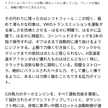
トラクションのバランスは類い稀なレベルに達している。ブレーキを踏む
と、後輪が軽やかに浮き上がる。
その代わりに残ったのはシフトフィール：この短く、極
めて滑らかな印象は、VWのトランスミッションを運転す
る楽しさを彷彿とさせる – はるかに明確で、はるかに正
確で、はるかに精密だ。コーンヘッドスティックを2本の
指で操作すれば、ギアはまるで自動的に通り抜けるよう
にシフトする。上腕で力強く引き抜くと、クリックから
クリックまでの抵抗はほとんど感じられない。H型速変
速ギア？ホンダほど優れたものはほとんどない！特に、
クラッチも活発な動きに調和している。完璧なストロー
ク、絶妙にバランスされたペダル力、そして優しく撫で
るように、あるいは力強く踏むこともできる圧力ポイン
ト。
329馬力のターボエンジンを、すべて運転性能を重視し
て設計されたギアでシフトアップしていくと、ダウンシ
フト時には、非常に素早い中間スロットル自動制御が適