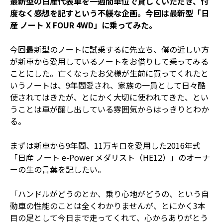
最新型の日産代表車を一週間単位で貸していただき、忖
度なく感想を記すという不躾な企画。今回は最新型「日
産 ノート X FOUR 4WD」に乗ってみた。
今回最新型のノートに試乗するに先立ち、僕の近しい方
が新車から愛用しているノートをお借りして乗ってみる
ことにした。亡くなったお父様が生前に買ってくれたと
いうノートは、9年間愛され、家族の一員として日々酷
使されてはきたが、とにかく大切に使われてきた、とい
うことは車が醸し出している雰囲気からはっきりとわか
る。
まずは新車から9年間、11万キロを愛用した2016年式
「日産 ノート e-Power メダリスト（HE12）」のオーナ
ーの生の言葉を記したい。
「ハンドルがどうのとか、乗り心地がどうの、という自
動車の性能のことは全くわかりませんが、とにかく3本
目の足として今日まで走ってくれて、心からありがとう