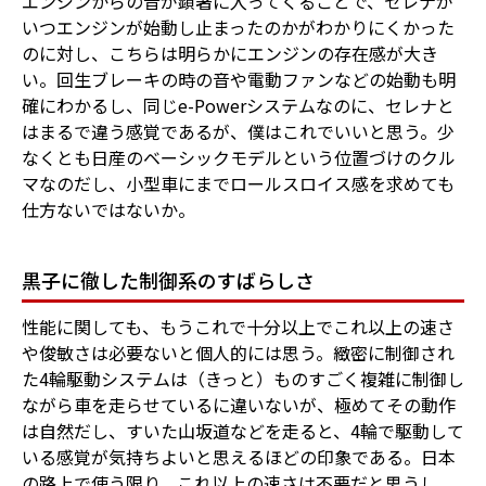
エンジンからの音が顕著に入ってくることで、セレナが
いつエンジンが始動し止まったのかがわかりにくかった
のに対し、こちらは明らかにエンジンの存在感が大き
い。回生ブレーキの時の音や電動ファンなどの始動も明
確にわかるし、同じe-Powerシステムなのに、セレナと
はまるで違う感覚であるが、僕はこれでいいと思う。少
なくとも日産のベーシックモデルという位置づけのクル
マなのだし、小型車にまでロールスロイス感を求めても
仕方ないではないか。
黒子に徹した制御系のすばらしさ
性能に関しても、もうこれで十分以上でこれ以上の速さ
や俊敏さは必要ないと個人的には思う。緻密に制御され
た4輪駆動システムは（きっと）ものすごく複雑に制御し
ながら車を走らせているに違いないが、極めてその動作
は自然だし、すいた山坂道などを走ると、4輪で駆動して
いる感覚が気持ちよいと思えるほどの印象である。日本
の路上で使う限り、これ以上の速さは不要だと思うし、