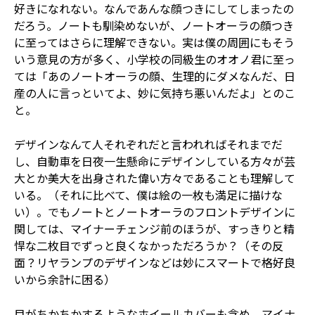
好きになれない。なんであんな顔つきにしてしまったの
だろう。ノートも馴染めないが、ノートオーラの顔つき
に至ってはさらに理解できない。実は僕の周囲にもそう
いう意見の方が多く、小学校の同級生のオオノ君に至っ
ては「あのノートオーラの顔、生理的にダメなんだ、日
産の人に言っといてよ、妙に気持ち悪いんだよ」とのこ
と。
デザインなんて人それぞれだと言われればそれまでだ
し、自動車を日夜一生懸命にデザインしている方々が芸
大とか美大を出身された偉い方々であることも理解して
いる。（それに比べて、僕は絵の一枚も満足に描けな
い）。でもノートとノートオーラのフロントデザインに
関しては、マイナーチェンジ前のほうが、すっきりと精
悍な二枚目でずっと良くなかっただろうか？（その反
面？リヤランプのデザインなどは妙にスマートで格好良
いから余計に困る）
目がちかちかするようなホイールカバーも含め、マイナ