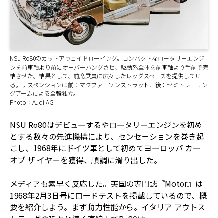
NSU Ro80のカットアウェイドローイング。コンパクトなロータリーエンジ
ンを前車軸より前にオーバーハングさせ、駆動系全体を前車軸より手前で完
結させた。結果として、前席乗員に広々したレッグスペースを提供してい
る。サスペンションは前：マクファーソンストラット、後：セミトレーリン
グアームによる全輪独立。
Photo：Audi AG
NSU Ro80はデビューするやロータリーエンジンを初め
とする数々の先進機構により、センセーションを巻き起
こし、1968年にドイツ車として初めてヨーロッパ カー
オブ ザ イヤーを獲得、順調に滑り出した。
メディアも素早く反応した。英国の専門誌『Motor』は
1968年2月3日号にロードテストを掲載しているので、概
要を紹介しよう。まず動力性能から。イタリア アウトス