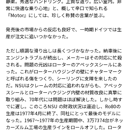
静粛。秀逸なハンドリング。上質な造り。広い室内。非
常に快適な乗り心地」と、概して辛口で知られる
『Motor』にしては、珍しく称賛の言葉が並ぶ。
発売後の市場からの反応も良好で、一時期ドイツでは生
産が注文に追いつかなかった。
ただし順調な滑り出しは長くつづかなかった。納車後に
エンジントラブルが続出し、メーカーはその対応に忙殺
される。問題の元凶はローターのアペックスシールにあ
った。これがローターハウジングの壁にチャターマーク
と呼ばれる傷をつくり、シーリングに支障を来したの
だ。NSUはクレームの対応に追われながらも、アペック
スシールとローターハウジング内壁の材質改良に真摯に
取り組み、70年代には問題はほぼ解決した。しかし時す
でに遅し。このころNSU の財政状況は逼迫し、Ro80の
生産は1977年4月に終了、同社にとって最後のモデルに
なった。1967～1977年の生産期間中、3万7374台がネッ
カーズルム工場の生産ラインをロールオフした。ロータ