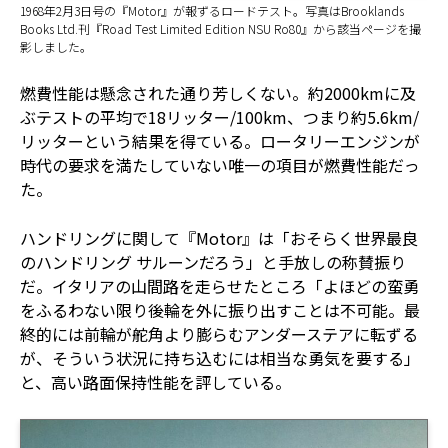
1968年2月3日号の『Motor』が報ずるロードテスト。写真はBrooklands
Books Ltd.刊『Road Test Limited Edition NSU Ro80』から該当ページを撮
影しました。
燃費性能は懸念された通り芳しくない。約2000kmに及
ぶテストの平均で18リッター/100km、つまり約5.6km/
リッターという結果を得ている。ロータリーエンジンが
時代の要求を満たしていない唯一の項目が燃費性能だっ
た。
ハンドリングに関して『Motor』は「おそらく世界最良
のハンドリング サルーンだろう」と手放しの称賛振り
だ。イタリアの山間路を走らせたところ「よほどの蛮勇
をふるわない限り後輪を外に振り出すことは不可能。最
終的には前輪が舵角より膨らむアンダーステアに転ずる
が、そういう状況に持ち込むには相当な勇気を要する」
と、高い路面保持性能を評している。