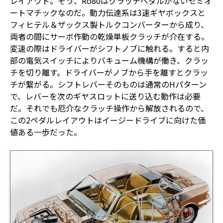
レイアウト。そう、Ro80はクラッチペダルがないセミオ
ートマチックなのだ。動力伝達系は3速ギヤボックスと
フィヒテル＆ザックス製トルクコンバーターから成り、
両者の間にサーボ作動の乾燥単板クラッチが介在する。
変速の際はドライバーがシフトノブに触れる。すると内
部の電気スイッチによりバキューム機構が働き、クラッ
チを切り離す。ドライバーがノブから手を離すとクラッ
チが繋がる。シフトレバーそのものは通常のHパターン
で、レバーを次のギヤスロットに送り込む動作は必要
だ。それでも厄介なクラッチ操作から解放されるので、
この2ペダルレイアウトはイージードライブに向けた価
値ある一歩だった。