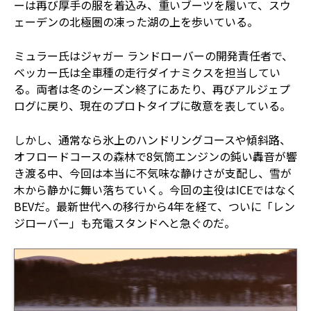
ーは再び厚手の服を着込み、重いブーツを履いて、スウ
ェーデンの北極圏の凍った湖の上を歩いている。
ミュラー氏はジャガー ランドローバーの開発責任者で、
ベッカー氏は全車種の走行ダイナミクスを担当してい
る。両者は冬のシーズン終了にあたり、再びアルジェプ
ログに戻り、現在のプロトタイプに敬意を表している。
しかし、通常なら氷上のハンドリングコースや傾斜路、
オフロードコースの森林で8気筒エンジンの鈍い轟音が響
き渡る中、今回は本当に不気味な静けさが支配し、雪が
木から静かに舞い落ちていく。今回の主役はICEではなく
BEVだ。最新世代への移行から4年を経て、ついに「レン
ジローバー」も充電スタンドへと急ぐのだ。