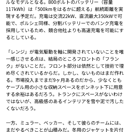
ルなモデルとなる。800ボルトのバッテリー（容量
117kWh）は「500kmをはるかに超える」航続距離を実
現する予定だ。充電は交流22kW、直流最大350kWで可
能で、ポルシェ同様、分割バッテリーでのバンク充電を
採用しているため、競合他社よりも高速充電を可能にす
るとしている。
「レンジ」が電気駆動を軸に開発されていないことを唯
一感じさせる点は、結局のところフロントの「フラン
ク」がないことだ。フロント部分は依然として技術で埋
め尽くされているからだ。しかし、ないものはまだ作れ
る。市場投入までまだ9ヶ月あるのだから、少なくとも
ケーブル用の小さな収納スペースをボンネット下に用意
する余裕はあるだろう。トランクにスペースがないわけ
ではないが、高級感のあるインテリアを雪や泥で汚した
くないだろう。
一方、ミュラー、ベッカー、そして彼らのチームには、
まだやるべきことが山積みだ。冬用のジャケットを片付