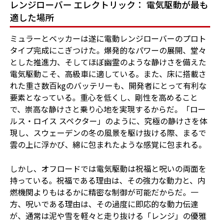
レンジローバー エレクトリック： 電気駆動が最も
適した場所
ミュラーとベッカーは遂に電動レンジローバーのプロト
タイプ完成にこぎつけた。爆発的なパワーの展開、堂々
とした推進力、そしてほぼ幽霊のような静けさを備えた
電気駆動こそ、高級車に適している。また、床に搭載さ
れた重さ数百kgのバッテリーも、開発者にとって有利な
要素となっている。重心を低くし、剛性を高めること
で、崇高な静けさと乗り心地を実現するからだ。「ロー
ルス・ロイス スペクター」のように、究極の静けさを体
現し、スウェーデンの冬の風景を駆け抜ける際、まるで
雲の上に浮かび、綿に包まれたような感覚に包まれる。
しかし、オフロードでは電気駆動は祝福と呪いの両面を
持っている。祝福である理由は、その強力な動力と、内
燃機関よりもはるかに精密な制御が可能だからだ。一
方、呪いである理由は、その過度に即応的な動力伝達
が、通常は泥や雪を軽々と走り抜ける「レンジ」の優雅