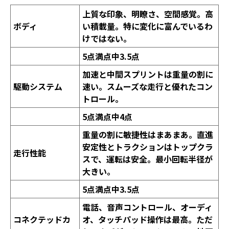
上質な印象、明瞭さ、空間感覚。高
ボディ
い積載量。特に変化に富んでいるわ
けではない。
5
点満点中
3.5
点
加速と中間スプリントは重量の割に
駆動システム
速い。スムーズな走行と優れたコン
トロール。
5
点満点中
4
点
重量の割に敏捷性はまあまあ。直進
安定性とトラクションはトップクラ
走行性能
スで、運転は安全。最小回転半径が
大きい。
5
点満点中
3.5
点
電話、音声コントロール、オーディ
コネクテッドカ
オ、タッチパッド操作は最高。ただ