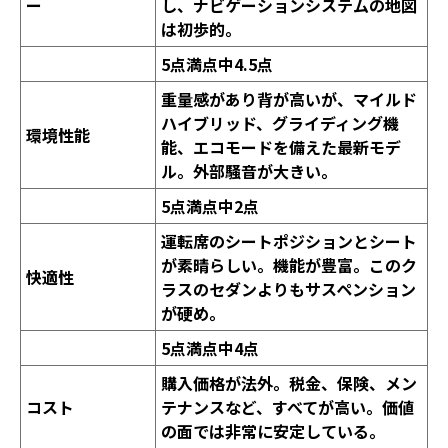
ー
し、ナビゲーションシステムの地図
は初歩的。
5
点満点中
4.5
点
重量感があり背が高いが、マイルド
ハイブリッド、グライディング機
環境性能
能、エコモードを備えた最新モデ
ル。外部騒音が大きい。
5
点満点中
2
点
運転席のシートポジションとシート
が素晴らしい。機能が豊富。このク
快適性
ラスのセダンよりもサスペンション
が硬め。
5
点満点中
4
点
購入価格が法外。税金、保険、メン
コスト
テナンスなど、すべてが高い。価値
の面では非常に安定している。