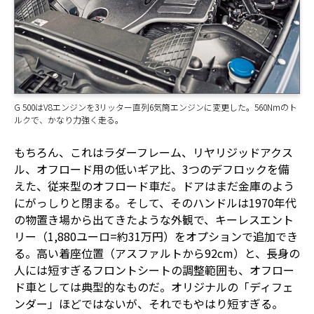
G 500はV8エンジンを3リッター直列6気筒エンジンに変更した。560Nmのト
ルクで、かなり力強く走る。
もちろん、これはラダーフレーム、リヤリジッドアクス
ル、オフロード用の低いギア比、3つのデフロックを備
えた、従来型のオフロード車だ。ドアはまだ金庫のよう
にがっしりと閉まる。そして、そのハンドルは1970年代
の物置き場から出てきたような外観で、キーレスエント
リー（1,880ユーロ=約31万円）をオプションで追加でき
る。高い着座位置（アスファルトから92cm）と、長身の
人には短すぎるフロントシートの調整範囲も、オフロー
ド車としては典型的なものだ。オリジナルの「ディフェ
ンダー」ほどではないが、それでもやはり短すぎる。