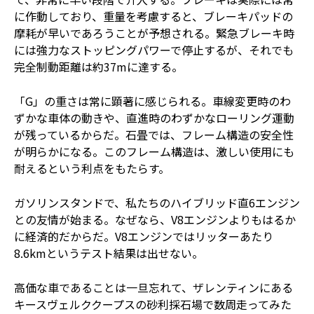
に作動しており、重量を考慮すると、ブレーキパッドの
摩耗が早いであろうことが予想される。緊急ブレーキ時
には強力なストッピングパワーで停止するが、それでも
完全制動距離は約37mに達する。
「G」の重さは常に顕著に感じられる。車線変更時のわ
ずかな車体の動きや、直進時のわずかなローリング運動
が残っているからだ。石畳では、フレーム構造の安全性
が明らかになる。このフレーム構造は、激しい使用にも
耐えるという利点をもたらす。
ガソリンスタンドで、私たちのハイブリッド直6エンジン
との友情が始まる。なぜなら、V8エンジンよりもはるか
に経済的だからだ。V8エンジンではリッターあたり
8.6kmというテスト結果は出せない。
高価な車であることは一旦忘れて、ザレンティンにある
キースヴェルククープスの砂利採石場で数周走ってみた