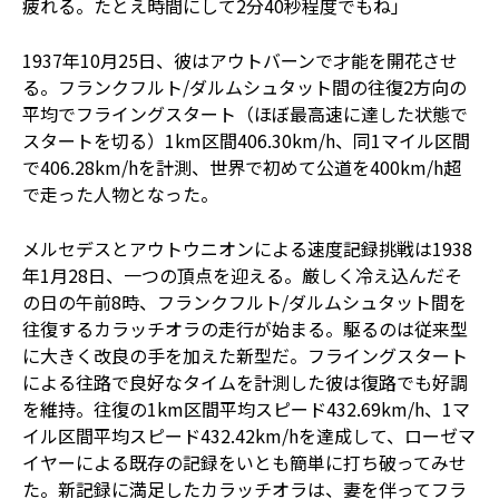
疲れる。たとえ時間にして2分40秒程度でもね」
1937年10月25日、彼はアウトバーンで才能を開花させ
る。フランクフルト/ダルムシュタット間の往復2方向の
平均でフライングスタート（ほぼ最高速に達した状態で
スタートを切る）1km区間406.30km/h、同1マイル区間
で406.28km/hを計測、世界で初めて公道を400km/h超
で走った人物となった。
メルセデスとアウトウニオンによる速度記録挑戦は1938
年1月28日、一つの頂点を迎える。厳しく冷え込んだそ
の日の午前8時、フランクフルト/ダルムシュタット間を
往復するカラッチオラの走行が始まる。駆るのは従来型
に大きく改良の手を加えた新型だ。フライングスタート
による往路で良好なタイムを計測した彼は復路でも好調
を維持。往復の1km区間平均スピード432.69km/h、1マ
イル区間平均スピード432.42km/hを達成して、ローゼマ
イヤーによる既存の記録をいとも簡単に打ち破ってみせ
た。新記録に満足したカラッチオラは、妻を伴ってフラ