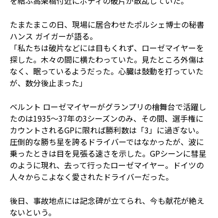
を結ぶ高架橋付近にボディの破片が散乱していた。
たまたまこの日、現場に居合わせたポルシェ博士の秘書
ハンス ガイガーが語る。
「私たちは破片などには目もくれず、ローゼマイヤーを
探した。木々の間に横たわっていた。見たところ外傷は
なく、眠っているようだった。心臓は鼓動を打っていた
が、数分後止まった」
ベルント ローゼマイヤーがグランプリの檜舞台で活躍し
たのは1935～37年の3シーズンのみ、その間、選手権に
カウントされるGPに限れば勝利数は「3」に過ぎない。
圧倒的な勝ち星を誇るドライバーではなかったが、波に
乗ったときは目を見張る速さを示した。GPシーンに彗星
のように現れ、去って行ったローゼマイヤー。ドイツの
人々からこよなく愛されたドライバーだった。
後日、事故地点には記念碑が立てられ、今も献花が絶え
ないという。