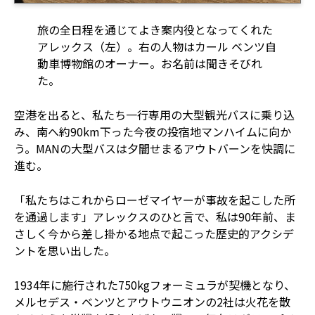
旅の全日程を通じてよき案内役となってくれた
アレックス（左）。右の人物はカール ベンツ自
動車博物館のオーナー。お名前は聞きそびれ
た。
空港を出ると、私たち一行専用の大型観光バスに乗り込
み、南へ約90km下った今夜の投宿地マンハイムに向か
う。MANの大型バスは夕闇せまるアウトバーンを快調に
進む。
「私たちはこれからローゼマイヤーが事故を起こした所
を通過します」アレックスのひと言で、私は90年前、ま
さしく今から差し掛かる地点で起こった歴史的アクシデ
ントを思い出した。
1934年に施行された750kgフォーミュラが契機となり、
メルセデス・ベンツとアウトウニオンの2社は火花を散