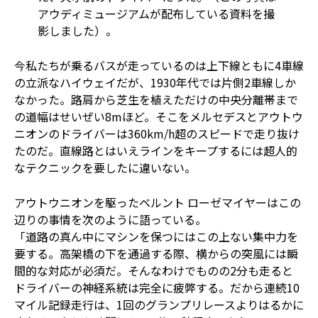
アウディミュージアムが配布している資料を撮
影しました）。
今私たちが乗るバスが走っているのは上下線ともに4車線
の立派なハイウェイだが、1930年代では片側2車線しか
なかった。路肩から芝生を植えただけの中央分離帯まで
の道幅はせいぜい8mほど。そこをメルセデスとアウトウ
ニオンのドライバーは360km/h超のスピードで走り抜け
たのだ。直線路とはいえラインをキープするには超人的
なテクニックを要したに違いない。
アウトウニオンを駆ったベルント ローゼマイヤーはこの
辺りの事情を次のように語っている。
「道路の真ん中にマシンを保つにはこの上ない集中力を
要する。高架橋の下を通過する際、横からの突風には瞬
間的な対応が必須だ。そんなわけでものの2分も走ると
ドライバーの神経系統は完全に疲弊する。だから連続10
マイル記録走行は、1回のグランプリレースよりはるかに