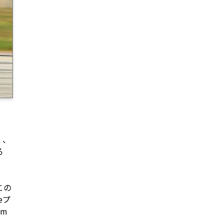
く、
ろ
この
eプ
km