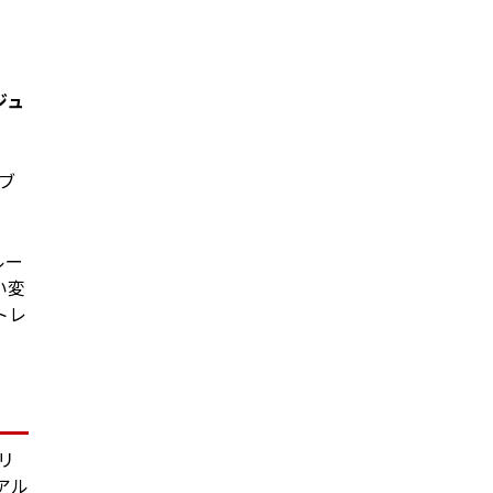
ジュ
ブ
ルー
い変
トレ
リ
アル