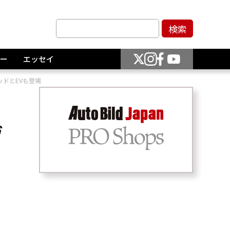
ー
エッセイ
ドとEVも登場
ヴ
！