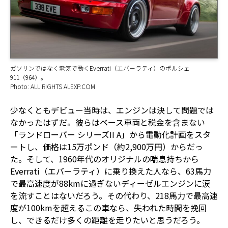
ガソリンではなく電気で動くEverrati（エバーラティ）のポルシェ
911（964）。
Photo: ALL RIGHTS ALEXP.COM
少なくともデビュー当時は、エンジンは決して問題では
なかったはずだ。彼らはベース車両と税金を含まない
「ランドローバー シリーズII A」から電動化計画をスタ
ートし、価格は15万ポンド（約2,900万円）からだっ
た。そして、1960年代のオリジナルの喘息持ちから
Everrati（エバーラティ）に乗り換えた人なら、63馬力
で最高速度が88kmに過ぎないディーゼルエンジンに涙
を流すことはないだろう。その代わり、218馬力で最高速
度が100kmを超えるこの車なら、失われた時間を挽回
し、できるだけ多くの距離を走りたいと思うだろう。