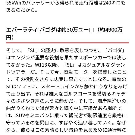
55kWhのバッテリーから得られる走行距離は240キロも
あるのだから。
エバーラティ パゴダは約30万ユーロ（約4900万
円）
そして、「SL」の歴史に敬意を表しつつも、「パゴダ」
はエンジンが重要な役割を果たすスポーツカーでは決し
てなかった。W113以降、「SL」はカジュアルなグラン
ドツアラーだ。そして今、電動モーターを搭載したこと
で、その役割をさらに忠実に果たすことになる。電動の
SLはソフトに、スタートラインから静かにうなりをあげ
て走り出す。それは雄大なゴルフコースを横切るキャデ
ィのささやき声のように静かだ。そして、海岸線沿いの
曲がりくねった道が延々と続く中に直線がある場所で
は、SUVやミニバンに乗った観光客が制限速度を厳格に
守っているのを尻目に、すばやく追い越していく。なぜ
なら、彼らはこの素晴らしい景色を見るために通行料の