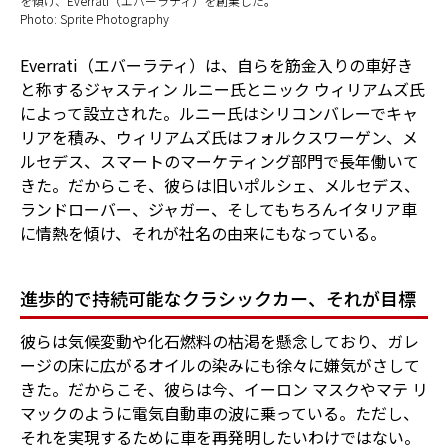
を傾け、Everrati（エバーラティ）を創業した。
Photo: Sprite Photography
Everrati（エバーラティ）は、自らを筋金入りの車好き
と称するジャスティン ルニー氏とニック ウィリアムズ氏
によって設立された。ルニー氏はシリコンバレーでキャ
リアを積み、ウィリアムズ氏はフォルクスワーゲン、メ
ルセデス、スマートのマーケティング部門で長年働いて
きた。だからこそ、彼らは旧いポルシェ、メルセデス、
ランドローバー、ジャガー、そしてもちろんイタリア車
に情熱を傾け、それが社名の由来にもなっている。
進歩的で持続可能なクラシックカー、それが目標
彼らは気候変動や化石燃料の枯渇を懸念しており、ガレ
ージの床に広がるオイルの染みにも徐々に嫌気がさして
きた。だからこそ、彼らは今、イーロン マスクやマテ リ
マックのように電気自動車の波に乗っている。ただし、
それを実現するために車を再発明したいわけではない。