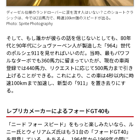
ディーゼル仕様のランドローバーに涙を流す人はいない？このショートクラ
シックは、今では218馬力で、時速100km強のスピードが出る。
Photo: Sprite Photography
そして、もし誰かが彼らの話を信じないとしても、80年
代と90年代にシュヴァーベン人が製造した「964」世代
のポルシェ911を見せればいいのだ。当時、最もパワフ
ルなターボでも360馬力に留まっていたが、現在の車両
登録では440馬力、リクエストに応じて500馬力まで引き
上げることができる。これにより、この車は4秒以内に時
速100kmまで加速し、新型の「911」を置き去りにす
る。
レプリカメーカーによるフォードGT40も
「ニード フォー スピード」をもっと楽しみたいなら、ル
ニー氏とウィリアムズ氏はもう1台の「フォードGT40」
を用意している。もちろん、1964年から1968年の間に