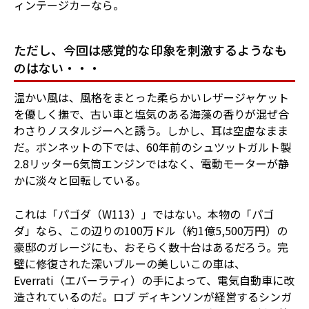
ィンテージカーなら。
ただし、今回は感覚的な印象を刺激するようなも
のはない・・・
温かい風は、風格をまとった柔らかいレザージャケット
を優しく撫で、古い車と塩気のある海藻の香りが混ぜ合
わさりノスタルジーへと誘う。しかし、耳は空虚なまま
だ。ボンネットの下では、60年前のシュツットガルト製
2.8リッター6気筒エンジンではなく、電動モーターが静
かに淡々と回転している。
これは「パゴダ（W113）」ではない。本物の「パゴ
ダ」なら、この辺りの100万ドル（約1億5,500万円）の
豪邸のガレージにも、おそらく数十台はあるだろう。完
璧に修復された深いブルーの美しいこの車は、
Everrati（エバーラティ）の手によって、電気自動車に改
造されているのだ。ロブ ディキンソンが経営するシンガ