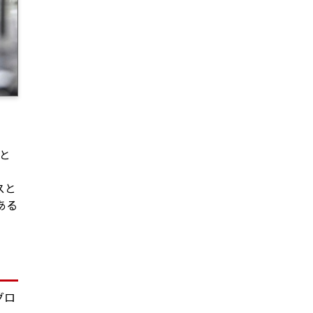
ほと
ー
スと
ある
グロ