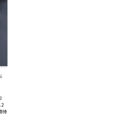
な
約
2
期待