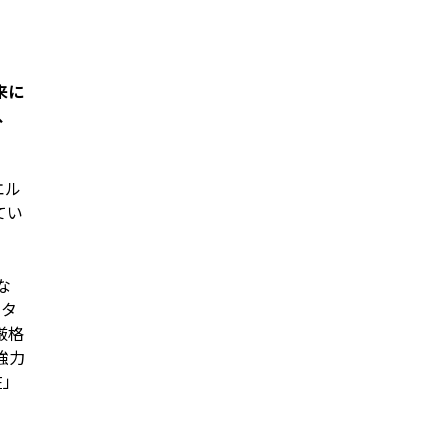
来に
、
エル
てい
な
ルタ
厳格
強力
在」