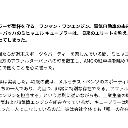
ーブラーが聖杯を守る。ワンマン・ワンエンジン。電気自動車の未
ーバッハのミヒャエル キューブラーは、旧来のエリートを称え
ってしまった。
間たちが週末スポーツやパーティーを楽しんでいる間、ミヒャ
ーベン地方のアファルターバッハの町を散策し、AMGの駐車場を眺め
こで働くことを心に誓った。
夢は実現した。42歳の彼は、メルセデス・ベンツのスポーティ
うちの一人であり、尚且つ、非常に特別な存在である。アファ
エンジンを担当する」という原則に従いながらも、工業生産の
気筒および8気筒エンジンを組み立てているが、キューブラーは
たった一人でこなしているのだ。彼は会社全体でも「唯一の存