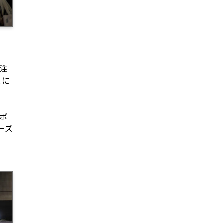
、注
とに
ポ
ーズ